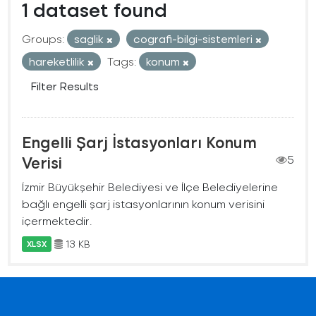
1 dataset found
Groups:
saglik
cografi-bilgi-sistemleri
hareketlilik
Tags:
konum
Filter Results
Engelli Şarj İstasyonları Konum
Verisi
5
İzmir Büyükşehir Belediyesi ve İlçe Belediyelerine
bağlı engelli şarj istasyonlarının konum verisini
içermektedir.
13 KB
XLSX