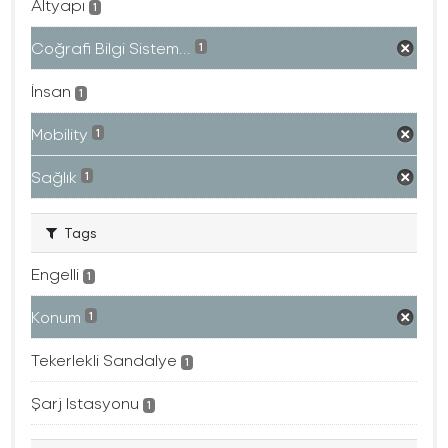
Altyapı
1
Coğrafi Bilgi Sistem...
1
İnsan
1
Mobility
1
Sağlık
1
Tags
Engelli
1
Konum
1
Tekerlekli Sandalye
1
Şarj Istasyonu
1