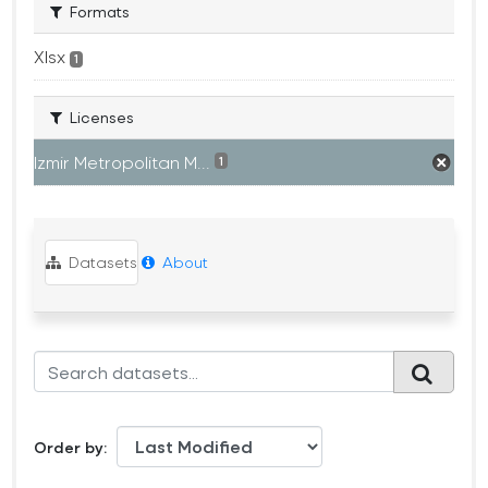
Formats
Xlsx
1
Licenses
Izmir Metropolitan M...
1
Datasets
About
Order by