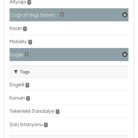
Altyapı
1
Coğrafi Bilgi Sistem...
1
İnsan
1
Mobility
1
Sağlık
1
Tags
Engelli
1
Konum
1
Tekerlekli Sandalye
1
Şarj Istasyonu
1