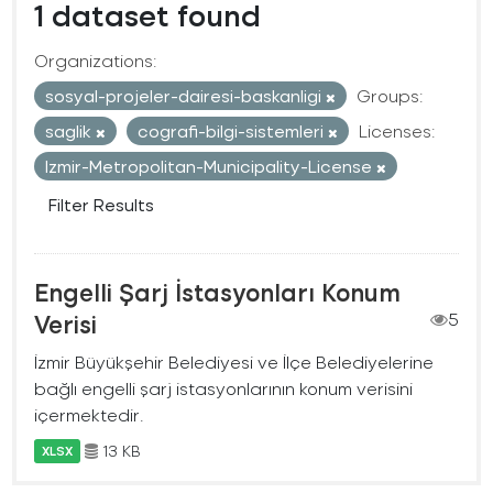
1 dataset found
Organizations:
sosyal-projeler-dairesi-baskanligi
Groups:
saglik
cografi-bilgi-sistemleri
Licenses:
Izmir-Metropolitan-Municipality-License
Filter Results
Engelli Şarj İstasyonları Konum
Verisi
5
İzmir Büyükşehir Belediyesi ve İlçe Belediyelerine
bağlı engelli şarj istasyonlarının konum verisini
içermektedir.
13 KB
XLSX