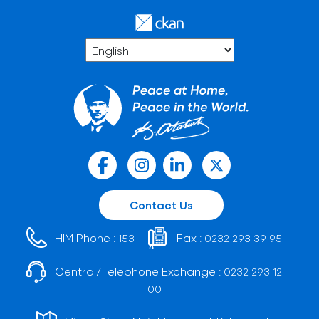
Contact Us
HIM Phone :
Fax :
153
0232 293 39 95
Central/Telephone Exchange :
0232 293 12
00