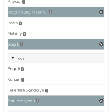
Altyapı
1
Coğrafi Bilgi Sistem...
1
İnsan
1
Mobility
1
Sağlık
1
Tags
Engelli
1
Konum
1
Tekerlekli Sandalye
1
Şarj Istasyonu
1