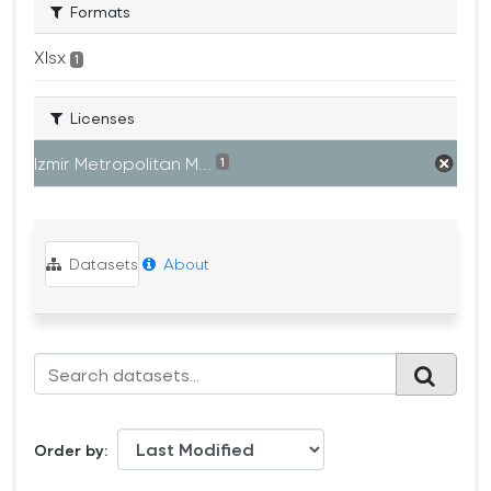
Formats
Xlsx
1
Licenses
Izmir Metropolitan M...
1
Datasets
About
Order by