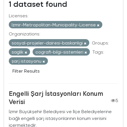
1 dataset found
Licenses:
Izmir-Metropolitan-Municipality-License
Organizations:
sosyal-projeler-dairesi-baskanligi
Groups:
saglik
cografi-bilgi-sistemleri
Tags:
şarj istasyonu
Filter Results
Engelli Şarj İstasyonları Konum
Verisi
5
İzmir Büyükşehir Belediyesi ve İlçe Belediyelerine
bağlı engelli şarj istasyonlarının konum verisini
içermektedir.