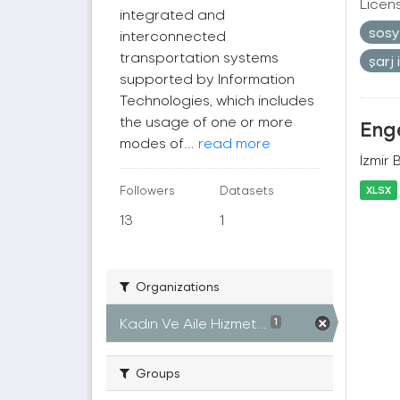
Licen
integrated and
sosy
interconnected
transportation systems
şarj
supported by Information
Technologies, which includes
the usage of one or more
Enge
modes of...
read more
İzmir 
Followers
Datasets
XLSX
13
1
Organizations
Kadın Ve Aile Hizmet...
1
Groups