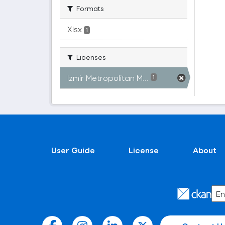
Formats
Xlsx
1
Licenses
Izmir Metropolitan M...
1
User Guide
License
About