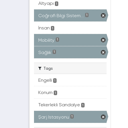
Altyapı
1
Coğrafi Bilgi Sistem...
1
İnsan
1
Mobility
1
Sağlık
1
Tags
Engelli
1
Konum
1
Tekerlekli Sandalye
1
Şarj Istasyonu
1