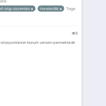
ons:
fi-bilgi-sistemleri
hareketlilik
Tags:
5
j istasyonlarının konum verisini içermektedir.