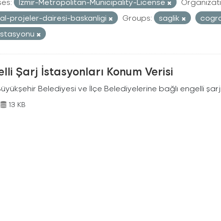
ses:
Izmir-Metropolitan-Municipality-License
Organizati
al-projeler-dairesi-baskanligi
Groups:
saglik
cogra
 istasyonu
lli Şarj İstasyonları Konum Verisi
Büyükşehir Belediyesi ve İlçe Belediyelerine bağlı engelli şar
13 KB