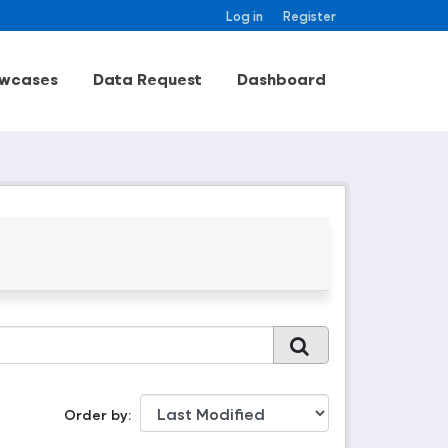
Log in
Register
wcases
Data Request
Dashboard
Order by