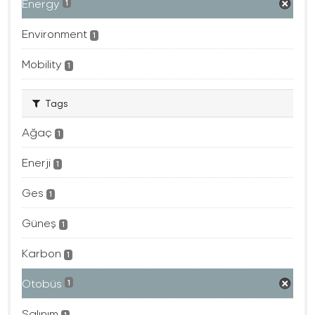
Energy
1
Environment
1
Mobility
1
Tags
Ağaç
1
Enerji
1
Ges
1
Güneş
1
Karbon
1
Otobüs
1
Salınım