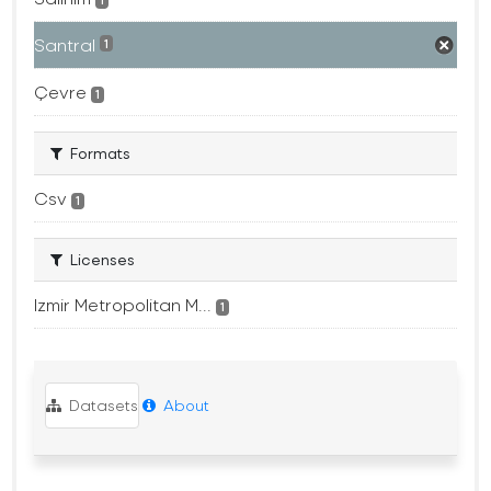
1
Santral
1
Çevre
1
Formats
Csv
1
Licenses
Izmir Metropolitan M...
1
Datasets
About