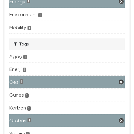
Energy
1
Environment
1
Mobility
1
Tags
Ağaç
1
Enerji
1
Ges
1
Güneş
1
Karbon
1
Otobüs
1
Salınım