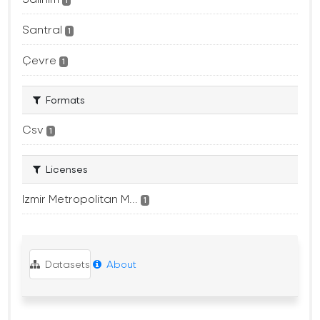
1
Santral
1
Çevre
1
Formats
Csv
1
Licenses
Izmir Metropolitan M...
1
Datasets
About