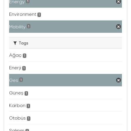
Energy
1
Environment
1
Mobility
1
Tags
Ağaç
1
Enerji
1
Ges
1
Güneş
1
Karbon
1
Otobüs
1
Salınım