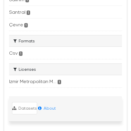
1
Santral
1
Çevre
1
Formats
Csv
1
Licenses
Izmir Metropolitan M...
1
Datasets
About