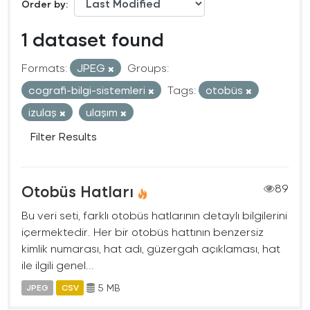
Order by
1 dataset found
Formats:
JPEG
Groups:
cografi-bilgi-sistemleri
Tags:
otobüs
izulaş
ulaşım
Filter Results
Otobüs Hatları
89
Bu veri seti, farklı otobüs hatlarının detaylı bilgilerini
içermektedir. Her bir otobüs hattının benzersiz
kimlik numarası, hat adı, güzergah açıklaması, hat
ile ilgili genel...
5 MB
JPEG
CSV