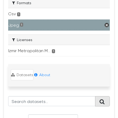
Formats
Csv
1
Jpeg
1
Licenses
Izmir Metropolitan M...
1
Datasets
About