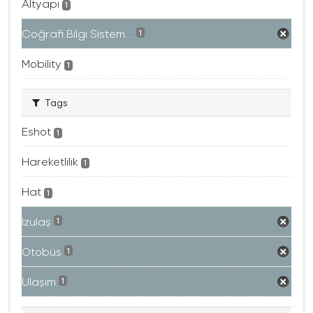
Altyapı
1
Coğrafi Bilgi Sistem...
1
Mobility
1
Tags
Eshot
1
Hareketlilik
1
Hat
1
Izulaş
1
Otobüs
1
Ulaşım
1