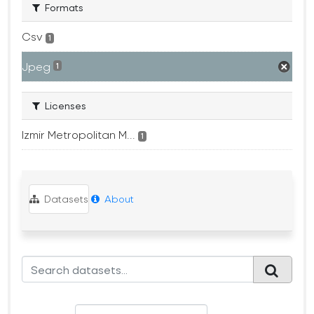
Formats
Csv
1
Jpeg
1
Licenses
Izmir Metropolitan M...
1
Datasets
About