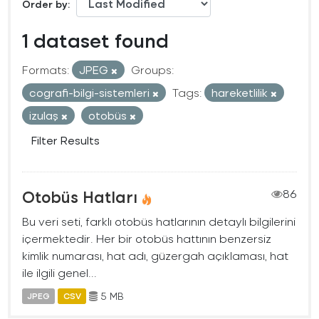
Order by
1 dataset found
Formats:
JPEG
Groups:
cografi-bilgi-sistemleri
Tags:
hareketlilik
izulaş
otobüs
Filter Results
Otobüs Hatları
86
Bu veri seti, farklı otobüs hatlarının detaylı bilgilerini
içermektedir. Her bir otobüs hattının benzersiz
kimlik numarası, hat adı, güzergah açıklaması, hat
ile ilgili genel...
5 MB
JPEG
CSV