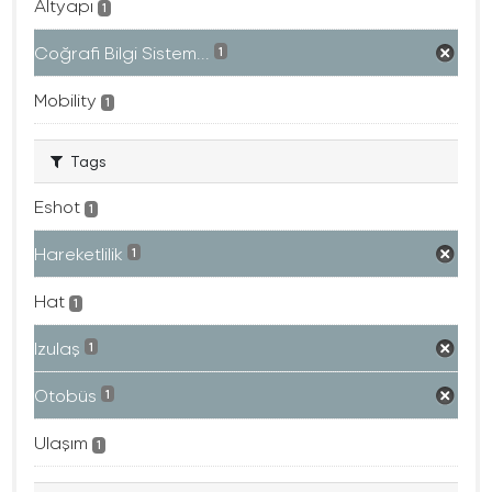
Altyapı
1
Coğrafi Bilgi Sistem...
1
Mobility
1
Tags
Eshot
1
Hareketlilik
1
Hat
1
Izulaş
1
Otobüs
1
Ulaşım
1