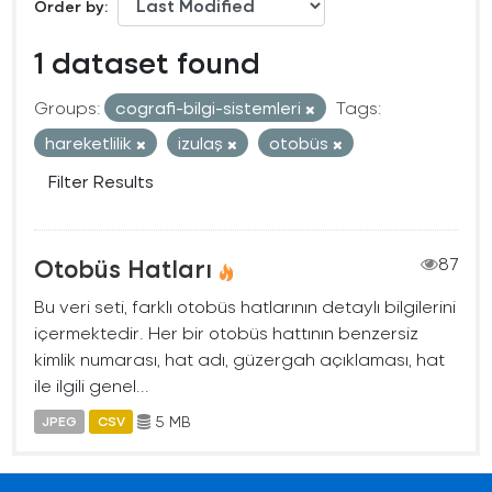
Order by
1 dataset found
Groups:
cografi-bilgi-sistemleri
Tags:
hareketlilik
izulaş
otobüs
Filter Results
Otobüs Hatları
87
Bu veri seti, farklı otobüs hatlarının detaylı bilgilerini
içermektedir. Her bir otobüs hattının benzersiz
kimlik numarası, hat adı, güzergah açıklaması, hat
ile ilgili genel...
5 MB
JPEG
CSV