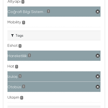
Altyapı
1
Coğrafi Bilgi Sistem...
1
Mobility
1
Tags
Eshot
1
Hareketlilik
1
Hat
1
Izulaş
1
Otobüs
1
Ulaşım
1