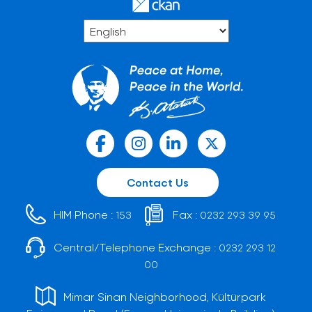
Contact Us
HIM Phone :
Fax :
153
0232 293 39 95
Central/Telephone Exchange :
0232 293 12
00
Mimar Sinan Neighborhood, Kültürpark