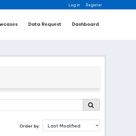
Log in
Register
wcases
Data Request
Dashboard
Order by