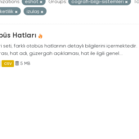
izations:
eshot
Groups:
cografi-bilgi-sistemleri
Ta
etlilik
izulaş
büs Hatları
i seti, farklı otobüs hatlarının detaylı bilgilerini içermektedir
sı, hat adı, güzergah açıklaması, hat ile ilgili genel...
5 MB
CSV