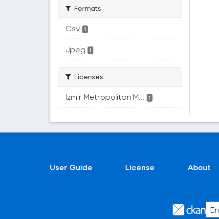
Formats
Csv
1
Jpeg
1
Licenses
Izmir Metropolitan M...
1
User Guide
License
About