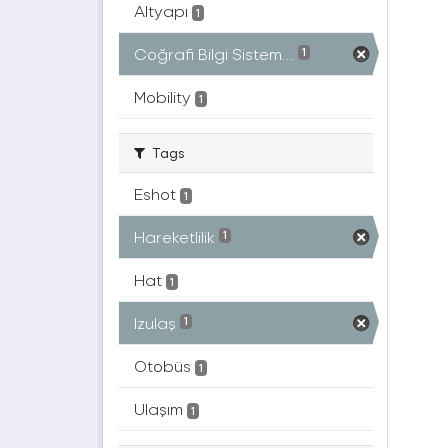
Altyapı
1
Coğrafi Bilgi Sistem...
1
Mobility
1
Tags
Eshot
1
Hareketlilik
1
Hat
1
Izulaş
1
Otobüs
1
Ulaşım
1