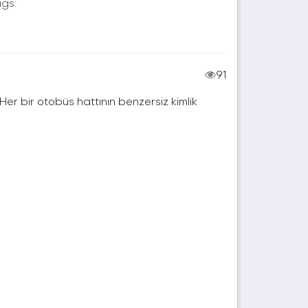
gs:
91
. Her bir otobüs hattının benzersiz kimlik