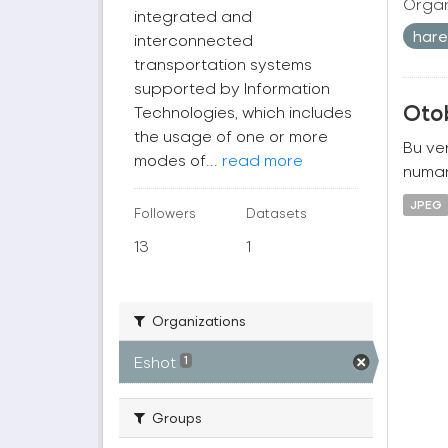
Organ
integrated and
harek
interconnected
transportation systems
supported by Information
Oto
Technologies, which includes
the usage of one or more
Bu ver
modes of...
read more
numara
JPEG
Followers
Datasets
13
1
Organizations
Eshot
1
Groups