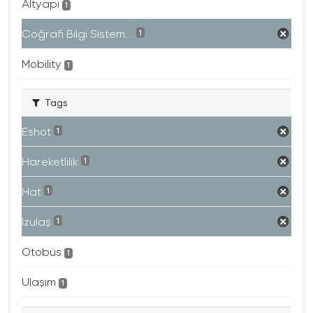
Altyapı
1
Coğrafi Bilgi Sistem...
1
Mobility
1
Tags
Eshot
1
Hareketlilik
1
Hat
1
Izulaş
1
Otobüs
1
Ulaşım
1