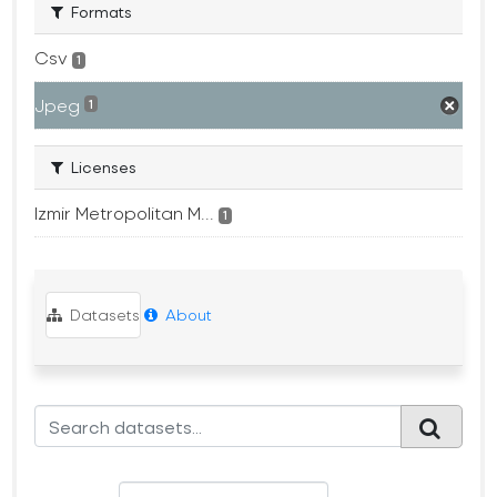
Formats
Csv
1
Jpeg
1
Licenses
Izmir Metropolitan M...
1
Datasets
About