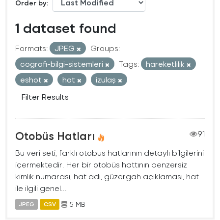
Order by
1 dataset found
Formats:
JPEG
Groups:
cografi-bilgi-sistemleri
Tags:
hareketlilik
eshot
hat
izulaş
Filter Results
Otobüs Hatları
91
Bu veri seti, farklı otobüs hatlarının detaylı bilgilerini
içermektedir. Her bir otobüs hattının benzersiz
kimlik numarası, hat adı, güzergah açıklaması, hat
ile ilgili genel...
5 MB
JPEG
CSV