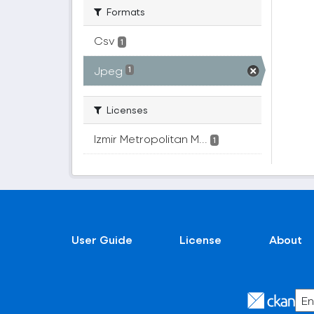
Formats
Csv
1
Jpeg
1
Licenses
Izmir Metropolitan M...
1
User Guide
License
About