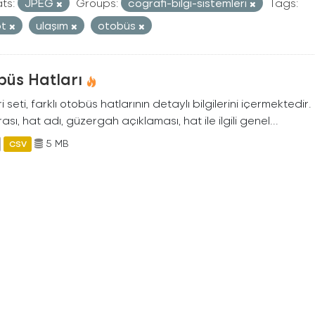
ts:
JPEG
Groups:
cografi-bilgi-sistemleri
Tags:
ot
ulaşım
otobüs
büs Hatları
i seti, farklı otobüs hatlarının detaylı bilgilerini içermektedir
sı, hat adı, güzergah açıklaması, hat ile ilgili genel...
5 MB
CSV