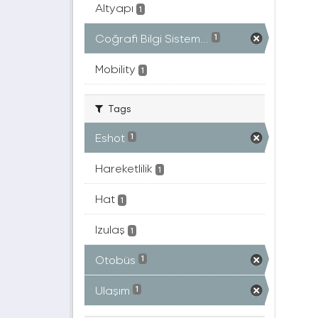
Altyapı
1
Coğrafi Bilgi Sistem...
1
Mobility
1
Tags
Eshot
1
Hareketlilik
1
Hat
1
Izulaş
1
Otobüs
1
Ulaşım
1