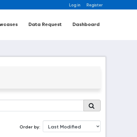
Log in
Register
wcases
Data Request
Dashboard
Order by