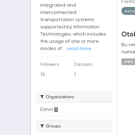
Forma
integrated and
esh
interconnected
transportation systems
supported by Information
Oto
Technologies, which includes
the usage of one or more
Bu ver
modes of...
read more
numara
JPEG
Followers
Datasets
13
1
Organizations
Eshot
1
Groups