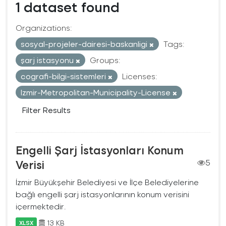
1 dataset found
Organizations:
sosyal-projeler-dairesi-baskanligi
Tags:
şarj istasyonu
Groups:
cografi-bilgi-sistemleri
Licenses:
Izmir-Metropolitan-Municipality-License
Filter Results
Engelli Şarj İstasyonları Konum
Verisi
5
İzmir Büyükşehir Belediyesi ve İlçe Belediyelerine
bağlı engelli şarj istasyonlarının konum verisini
içermektedir.
13 KB
XLSX