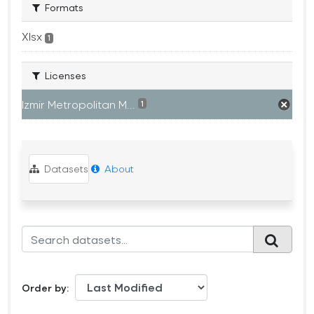
Formats
Xlsx
1
Licenses
Izmir Metropolitan M...
1
Datasets
About
Order by