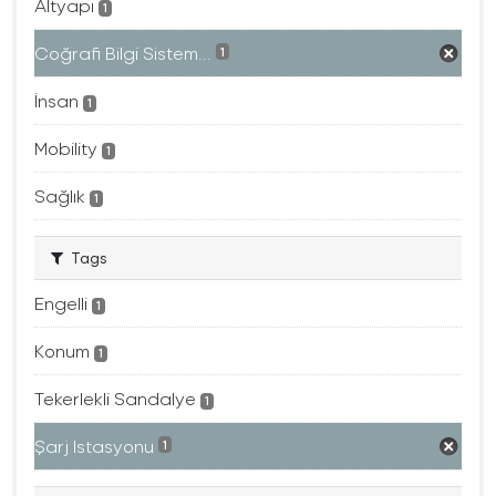
Altyapı
1
Coğrafi Bilgi Sistem...
1
İnsan
1
Mobility
1
Sağlık
1
Tags
Engelli
1
Konum
1
Tekerlekli Sandalye
1
Şarj Istasyonu
1