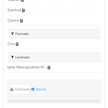
1
Santral
1
Çevre
1
Formats
Csv
1
Licenses
Izmir Metropolitan M...
1
Datasets
About