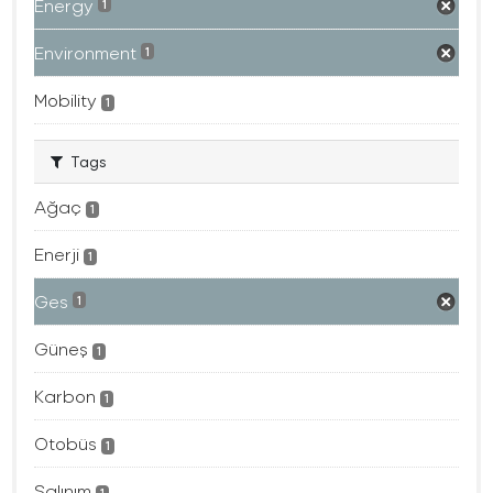
Energy
1
Environment
1
Mobility
1
Tags
Ağaç
1
Enerji
1
Ges
1
Güneş
1
Karbon
1
Otobüs
1
Salınım