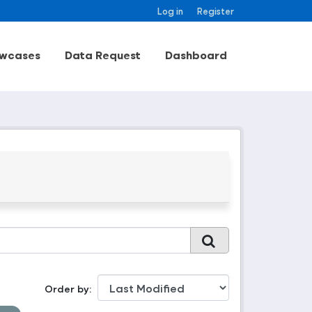
Log in
Register
wcases
Data Request
Dashboard
Order by