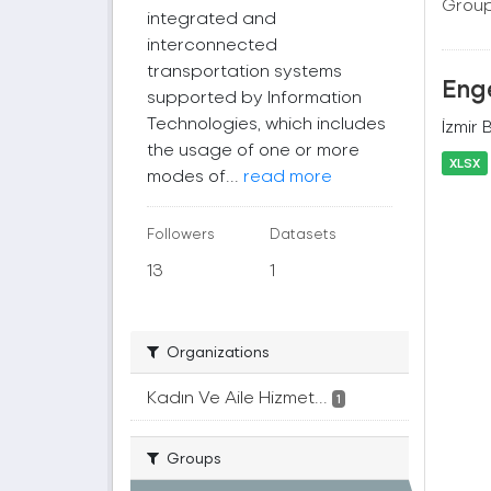
Group
integrated and
interconnected
transportation systems
Enge
supported by Information
Technologies, which includes
İzmir 
the usage of one or more
XLSX
modes of...
read more
Followers
Datasets
13
1
Organizations
Kadın Ve Aile Hizmet...
1
Groups