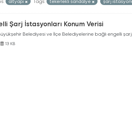
s:
altyapi
Tags:
tekerlekli sandalye
şarj istasyo
lli Şarj İstasyonları Konum Verisi
Büyükşehir Belediyesi ve İlçe Belediyelerine bağlı engelli şar
13 KB