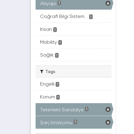
Altyapı
1
Coğrafi Bilgi Sistem...
1
İnsan
1
Mobility
1
Sağlık
1
Tags
Engelli
1
Konum
1
Tekerlekli Sandalye
1
Şarj Istasyonu
1