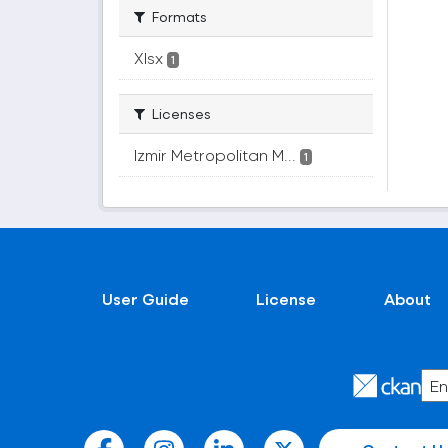
Formats
Xlsx
1
Licenses
Izmir Metropolitan M...
1
User Guide
License
About