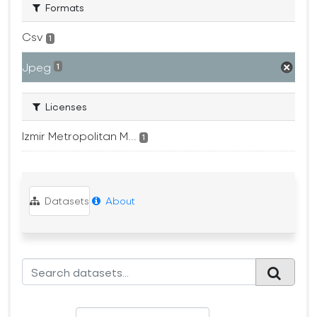
Formats
Csv
1
Jpeg
1
Licenses
Izmir Metropolitan M...
1
Datasets
About