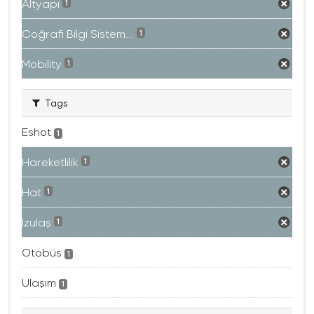
Altyapı
1
Coğrafi Bilgi Sistem...
1
Mobility
1
Tags
Eshot
1
Hareketlilik
1
Hat
1
Izulaş
1
Otobüs
1
Ulaşım
1