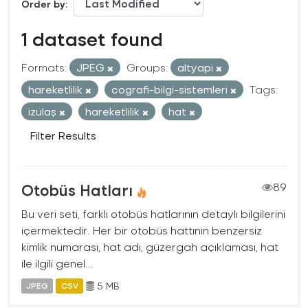
Order by
1 dataset found
Formats:
JPEG
Groups:
altyapi
hareketlilik
cografi-bilgi-sistemleri
Tags:
izulaş
hareketlilik
hat
Filter Results
Otobüs Hatları
89
Bu veri seti, farklı otobüs hatlarının detaylı bilgilerini
içermektedir. Her bir otobüs hattının benzersiz
kimlik numarası, hat adı, güzergah açıklaması, hat
ile ilgili genel...
5 MB
JPEG
CSV