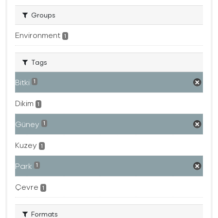
Groups
Environment
1
Tags
Bitki
1
Dikim
1
Güney
1
Kuzey
1
Park
1
Çevre
1
Formats