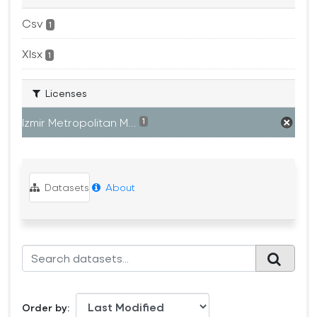
Csv
1
Xlsx
1
Licenses
Izmir Metropolitan M...
1
Datasets
About
Order by