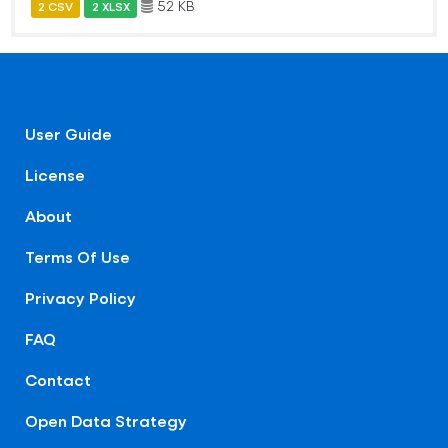
52 KB
2 CSV
2 XLSX
User Guide
License
About
Terms Of Use
Privacy Policy
FAQ
Contact
Open Data Strategy