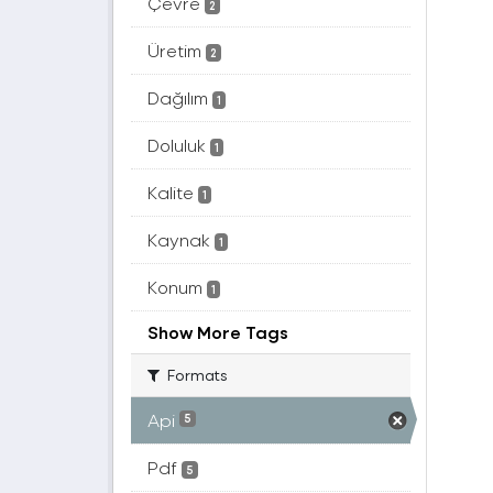
Çevre
2
Üretim
2
Dağılım
1
Doluluk
1
Kalite
1
Kaynak
1
Konum
1
Show More Tags
Formats
Api
5
Pdf
5