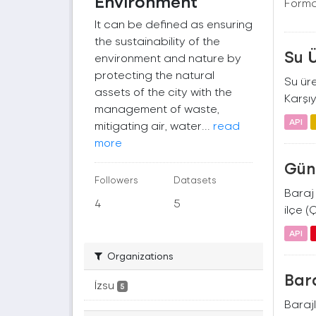
Environment
Forma
It can be defined as ensuring
the sustainability of the
Su 
environment and nature by
protecting the natural
Su üre
assets of the city with the
Karşıy
management of waste,
API
mitigating air, water...
read
more
Gün
Followers
Datasets
Baraj 
4
5
ilçe (
API
Organizations
Bara
İzsu
5
Barajl