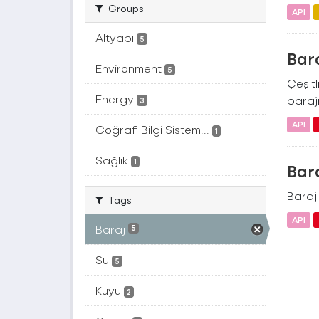
Groups
API
Altyapı
5
Bara
Environment
5
Çeşitl
Energy
barajı
3
API
Coğrafi Bilgi Sistem...
1
Sağlık
1
Bara
Barajl
Tags
API
Baraj
5
Su
5
Kuyu
2