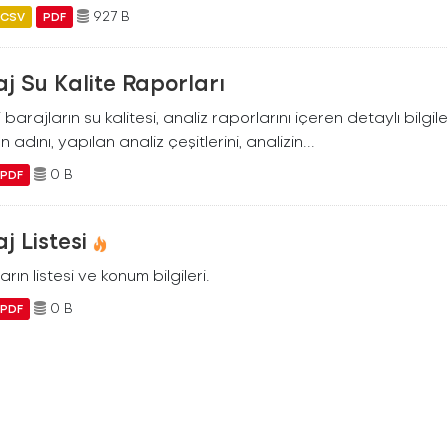
927 B
CSV
PDF
j Su Kalite Raporları
i barajların su kalitesi, analiz raporlarını içeren detaylı bilgile
n adını, yapılan analiz çeşitlerini, analizin...
0 B
PDF
j Listesi
arın listesi ve konum bilgileri.
0 B
PDF