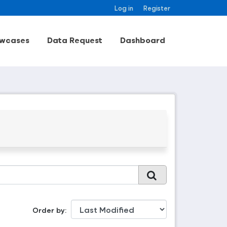
Log in
Register
wcases
Data Request
Dashboard
Order by