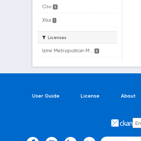
Csv
3
Xlsx
1
Licenses
Izmir Metropolitan M...
5
User Guide
License
About