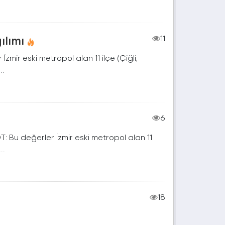
ılımı
11
zmir eski metropol alan 11 ilçe (Çiğli,
..
6
T: Bu değerler İzmir eski metropol alan 11
..
18