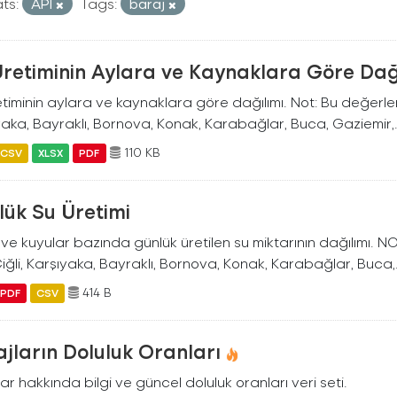
ts:
API
Tags:
baraj
Üretiminin Aylara ve Kaynaklara Göre Dağ
timinin aylara ve kaynaklara göre dağılımı. Not: Bu değerler İ
aka, Bayraklı, Bornova, Konak, Karabağlar, Buca, Gaziemir,.
110 KB
CSV
XLSX
PDF
lük Su Üretimi
ve kuyular bazında günlük üretilen su miktarının dağılımı. NO
Çiğli, Karşıyaka, Bayraklı, Bornova, Konak, Karabağlar, Buca,.
414 B
PDF
CSV
jların Doluluk Oranları
ar hakkında bilgi ve güncel doluluk oranları veri seti.