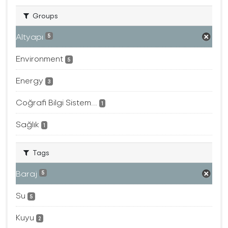
Groups
Altyapı
5
Environment
5
Energy
3
Coğrafi Bilgi Sistem...
1
Sağlık
1
Tags
Baraj
5
Su
5
Kuyu
2