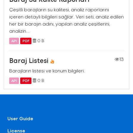
Çeşitli barajların su kalitesi, analiz raporlarını
içeren detaylı bilgileri sağlar. Veri seti, analiz edilen
her bir barajın adını, yapılan analiz çeşitlerini,
analizin...
0 B
API
PDF
Baraj Listesi
13
Barajların listesi ve konum bilgileri.
0 B
API
PDF
User Guide
License