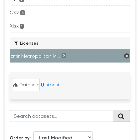
Csv
3
Xlsx
1
Licenses
Izmir Metropolitan M...
5
Datasets
About
Order by