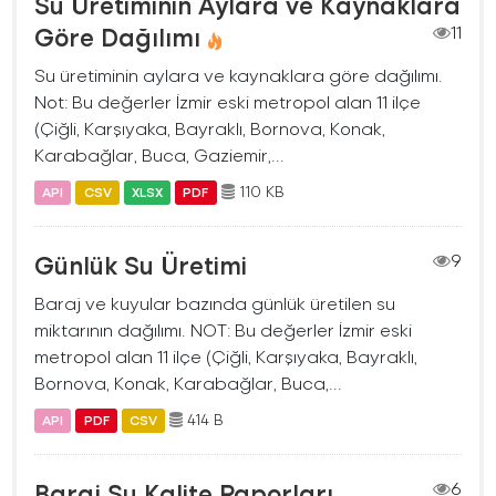
Su Üretiminin Aylara ve Kaynaklara
Göre Dağılımı
11
Su üretiminin aylara ve kaynaklara göre dağılımı.
Not: Bu değerler İzmir eski metropol alan 11 ilçe
(Çiğli, Karşıyaka, Bayraklı, Bornova, Konak,
Karabağlar, Buca, Gaziemir,...
110 KB
API
CSV
XLSX
PDF
Günlük Su Üretimi
9
Baraj ve kuyular bazında günlük üretilen su
miktarının dağılımı. NOT: Bu değerler İzmir eski
metropol alan 11 ilçe (Çiğli, Karşıyaka, Bayraklı,
Bornova, Konak, Karabağlar, Buca,...
414 B
API
PDF
CSV
Baraj Su Kalite Raporları
6