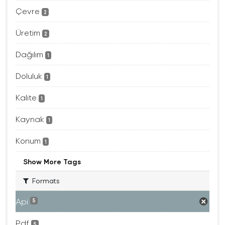
Çevre
2
Üretim
2
Dağılım
1
Doluluk
1
Kalite
1
Kaynak
1
Konum
1
Show More Tags
Formats
Api
5
Pdf
5