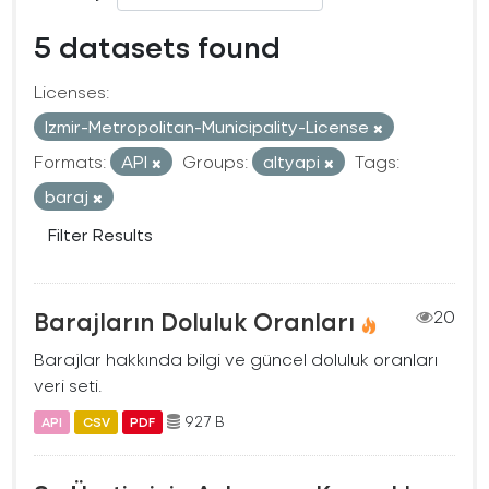
5 datasets found
Licenses:
Izmir-Metropolitan-Municipality-License
Formats:
API
Groups:
altyapi
Tags:
baraj
Filter Results
Barajların Doluluk Oranları
20
Barajlar hakkında bilgi ve güncel doluluk oranları
veri seti.
927 B
API
CSV
PDF