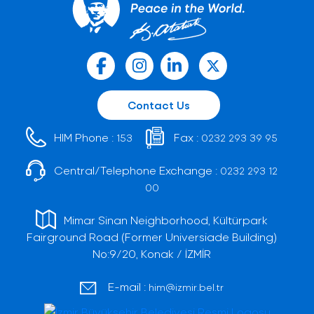
Contact Us
HIM Phone :
Fax :
153
0232 293 39 95
Central/Telephone Exchange :
0232 293 12
00
Mimar Sinan Neighborhood, Kültürpark
Fairground Road (Former Universiade Building)
No:9/20, Konak / İZMİR
E-mail :
him@izmir.bel.tr