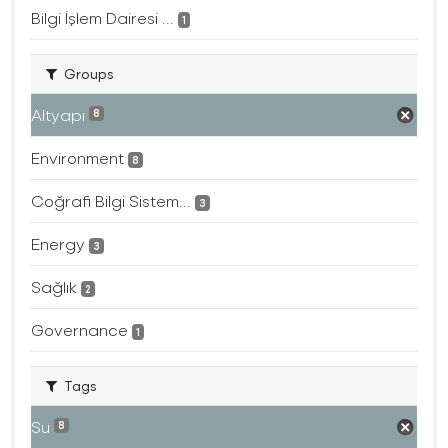
Bilgi İşlem Dairesi ...
1
Groups
Altyapı
8
Environment
8
Coğrafi Bilgi Sistem...
3
Energy
3
Sağlık
2
Governance
1
Tags
Su
8