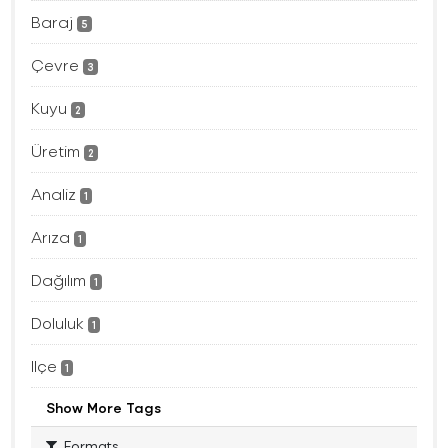
Baraj
5
Çevre
3
Kuyu
2
Üretim
2
Analiz
1
Arıza
1
Dağılım
1
Doluluk
1
Ilçe
1
Show More Tags
Formats