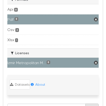
Api
8
Pdf
8
Csv
3
Xlsx
1
Licenses
Izmir Metropolitan M...
8
Datasets
About