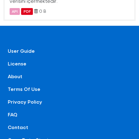
verisini içermektedir.
0 B
API
PDF
User Guide
License
About
Terms Of Use
Privacy Policy
FAQ
Contact