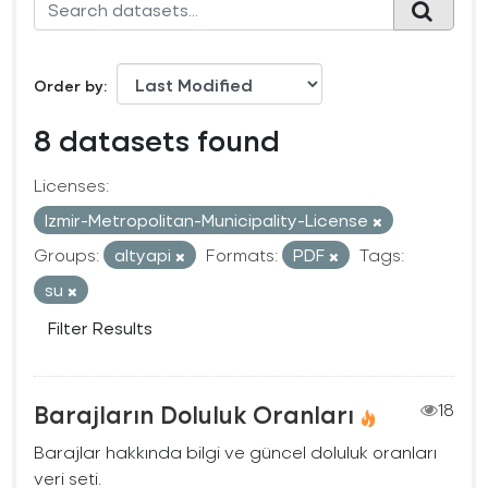
Order by
8 datasets found
Licenses:
Izmir-Metropolitan-Municipality-License
Groups:
altyapi
Formats:
PDF
Tags:
su
Filter Results
Barajların Doluluk Oranları
18
Barajlar hakkında bilgi ve güncel doluluk oranları
veri seti.