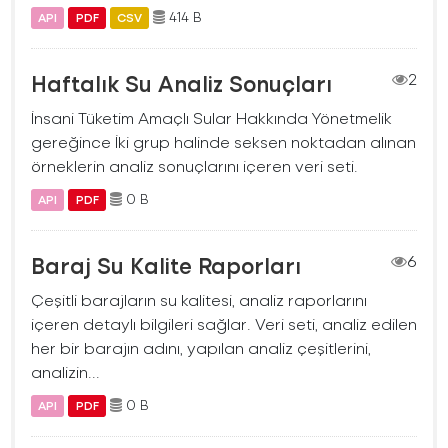
414 B
API
PDF
CSV
Haftalık Su Analiz Sonuçları
2
İnsani Tüketim Amaçlı Sular Hakkında Yönetmelik
gereğince İki grup halinde seksen noktadan alınan
örneklerin analiz sonuçlarını içeren veri seti.
0 B
API
PDF
Baraj Su Kalite Raporları
6
Çeşitli barajların su kalitesi, analiz raporlarını
içeren detaylı bilgileri sağlar. Veri seti, analiz edilen
her bir barajın adını, yapılan analiz çeşitlerini,
analizin...
0 B
API
PDF