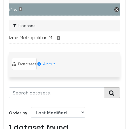
Csv
1
Licenses
Izmir Metropolitan M...
1
Datasets
About
Order by
1 dataset found