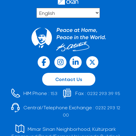
Contact Us
HIM Phone :
Fax :
153
0232 293 39 95
Central/Telephone Exchange :
0232 293 12
00
Mimar Sinan Neighborhood, Kültürpark