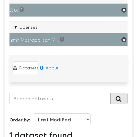
Csv
1
Licenses
Izmir Metropolitan M...
1
Datasets
About
Order by
1 dataset found