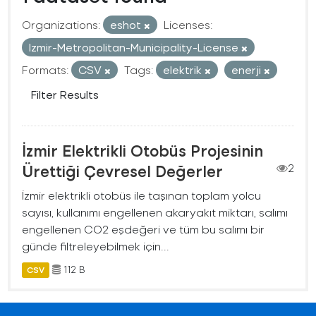
Organizations:
eshot
Licenses:
Izmir-Metropolitan-Municipality-License
Formats:
CSV
Tags:
elektrik
enerji
Filter Results
İzmir Elektrikli Otobüs Projesinin
Ürettiği Çevresel Değerler
2
İzmir elektrikli otobüs ile taşınan toplam yolcu
sayısı, kullanımı engellenen akaryakıt miktarı, salımı
engellenen CO2 eşdeğeri ve tüm bu salımı bir
günde filtreleyebilmek için...
112 B
CSV