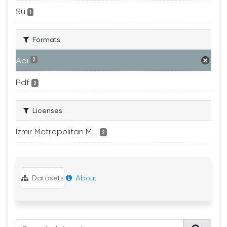
Su
1
Formats
Api
2
Pdf
2
Licenses
Izmir Metropolitan M...
2
Datasets
About