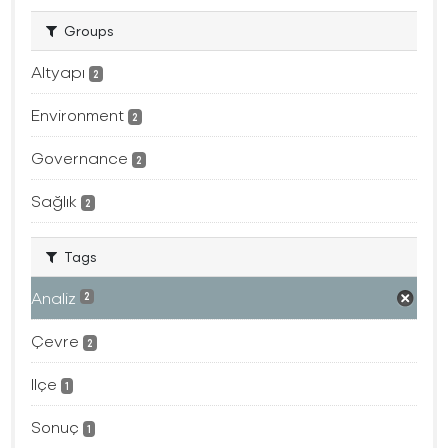
Groups
Altyapı
2
Environment
2
Governance
2
Sağlık
2
Tags
Analiz
2
Çevre
2
Ilçe
1
Sonuç
1