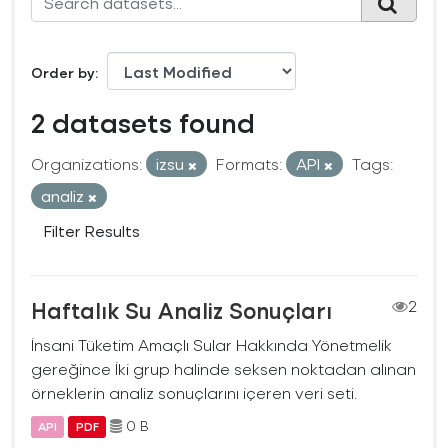
Order by
2 datasets found
Organizations:
izsu
Formats:
API
Tags:
analiz
Filter Results
Haftalık Su Analiz Sonuçları
2
İnsani Tüketim Amaçlı Sular Hakkında Yönetmelik
gereğince İki grup halinde seksen noktadan alınan
örneklerin analiz sonuçlarını içeren veri seti.
0 B
API
PDF