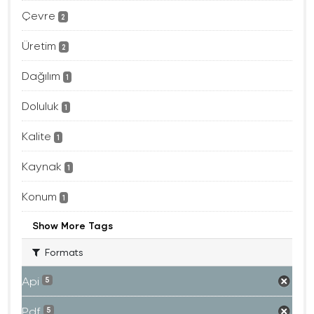
Çevre
2
Üretim
2
Dağılım
1
Doluluk
1
Kalite
1
Kaynak
1
Konum
1
Show More Tags
Formats
Api
5
Pdf
5