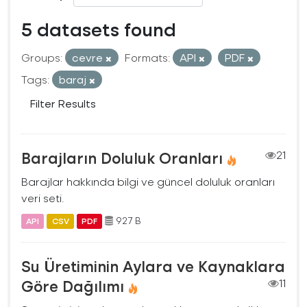
5 datasets found
Groups:
cevre
Formats:
API
PDF
Tags:
baraj
Filter Results
Barajların Doluluk Oranları
21
Barajlar hakkında bilgi ve güncel doluluk oranları
veri seti.
927 B
API
CSV
PDF
Su Üretiminin Aylara ve Kaynaklara
Göre Dağılımı
11