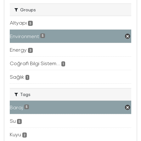
Groups
Altyapı
5
Environment
5
Energy
3
Coğrafi Bilgi Sistem...
1
Sağlık
1
Tags
Baraj
5
Su
5
Kuyu
2