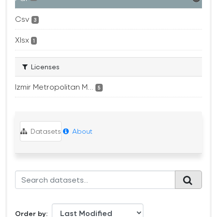
Csv
3
Xlsx
1
Licenses
Izmir Metropolitan M...
5
Datasets
About
Order by