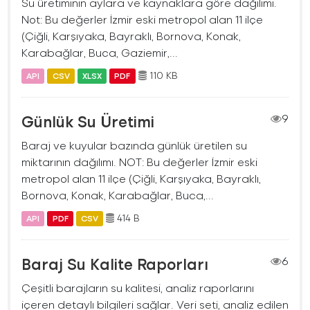
Su üretiminin aylara ve kaynaklara göre dağılımı.
Not: Bu değerler İzmir eski metropol alan 11 ilçe
(Çiğli, Karşıyaka, Bayraklı, Bornova, Konak,
Karabağlar, Buca, Gaziemir,...
110 KB
API
CSV
XLSX
PDF
Günlük Su Üretimi
9
Baraj ve kuyular bazında günlük üretilen su
miktarının dağılımı. NOT: Bu değerler İzmir eski
metropol alan 11 ilçe (Çiğli, Karşıyaka, Bayraklı,
Bornova, Konak, Karabağlar, Buca,...
414 B
API
PDF
CSV
Baraj Su Kalite Raporları
6
Çeşitli barajların su kalitesi, analiz raporlarını
içeren detaylı bilgileri sağlar. Veri seti, analiz edilen