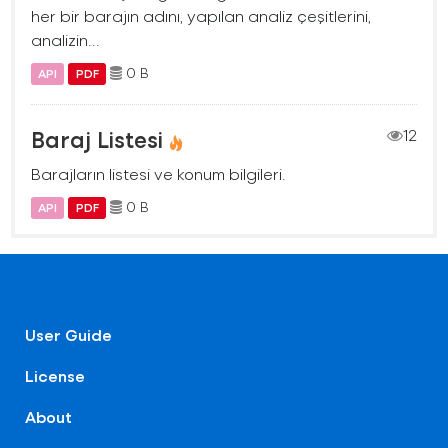
her bir barajın adını, yapılan analiz çeşitlerini,
analizin...
0 B
API
PDF
Baraj Listesi
12
Barajların listesi ve konum bilgileri.
0 B
API
PDF
User Guide
License
About