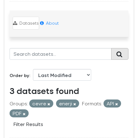
Datasets
About
Order by
3 datasets found
Groups:
cevre
enerji
Formats:
API
PDF
Filter Results