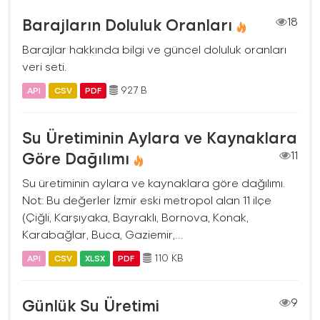
Barajların Doluluk Oranları
18
Barajlar hakkında bilgi ve güncel doluluk oranları
veri seti.
927 B
API
CSV
PDF
Su Üretiminin Aylara ve Kaynaklara
Göre Dağılımı
11
Su üretiminin aylara ve kaynaklara göre dağılımı.
Not: Bu değerler İzmir eski metropol alan 11 ilçe
(Çiğli, Karşıyaka, Bayraklı, Bornova, Konak,
Karabağlar, Buca, Gaziemir,...
110 KB
API
CSV
XLSX
PDF
Günlük Su Üretimi
9