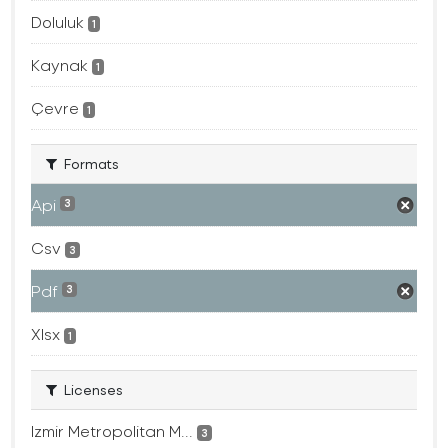
Doluluk
1
Kaynak
1
Çevre
1
Formats
Api
3
Csv
3
Pdf
3
Xlsx
1
Licenses
Izmir Metropolitan M...
3