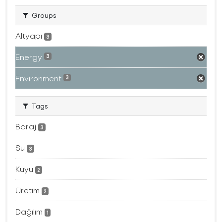
Groups
Altyapı
3
Energy
3
Environment
3
Tags
Baraj
3
Su
3
Kuyu
2
Üretim
2
Dağılım
1