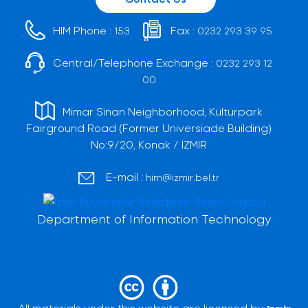
HIM Phone :
Fax :
153
0232 293 39 95
Central/Telephone Exchange :
0232 293 12
00
Mimar Sinan Neighborhood, Kültürpark
Fairground Road (Former Universiade Building)
No:9/20, Konak / İZMİR
E-mail :
him@izmir.bel.tr
Department of Information Technology
All materials under this website are licensed by