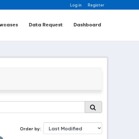
Log in
Register
wcases
Data Request
Dashboard
Order by