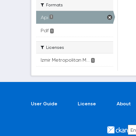
Formats
Api
1
Pdf
1
Licenses
Izmir Metropolitan M...
1
User Guide
License
About