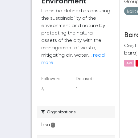
Environment
Group
It can be defined as ensuring
kali
the sustainability of the
environment and nature by
protecting the natural
Bara
assets of the city with the
Çeşitl
management of waste,
barajı
mitigating air, water...
read
more
API
Followers
Datasets
4
1
Organizations
İzsu
1