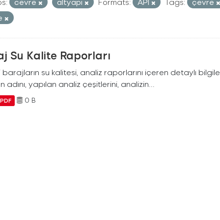
s:
cevre
altyapi
Formats:
API
Tags:
çevre
te
j Su Kalite Raporları
i barajların su kalitesi, analiz raporlarını içeren detaylı bilgile
n adını, yapılan analiz çeşitlerini, analizin...
0 B
PDF