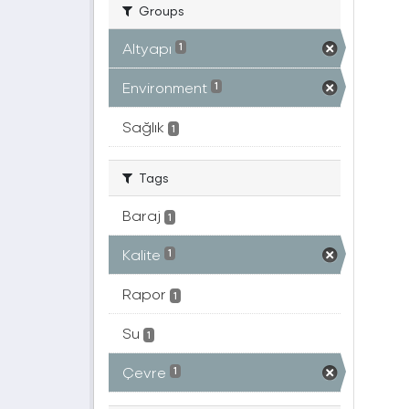
Groups
Altyapı
1
Environment
1
Sağlık
1
Tags
Baraj
1
Kalite
1
Rapor
1
Su
1
Çevre
1