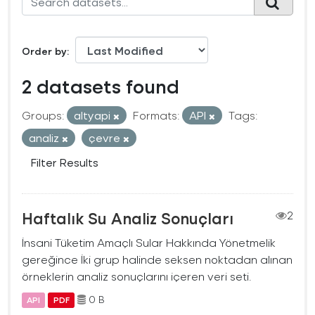
Order by
2 datasets found
Groups:
altyapi
Formats:
API
Tags:
analiz
çevre
Filter Results
Haftalık Su Analiz Sonuçları
2
İnsani Tüketim Amaçlı Sular Hakkında Yönetmelik
gereğince İki grup halinde seksen noktadan alınan
örneklerin analiz sonuçlarını içeren veri seti.
0 B
API
PDF