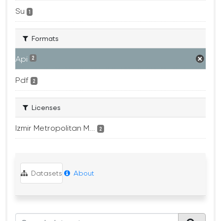
Su
1
Formats
Api
2
Pdf
2
Licenses
Izmir Metropolitan M...
2
Datasets
About