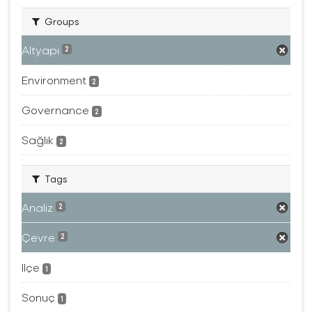
Groups
Altyapı
2
Environment
2
Governance
2
Sağlık
2
Tags
Analiz
2
Çevre
2
Ilçe
1
Sonuç
1