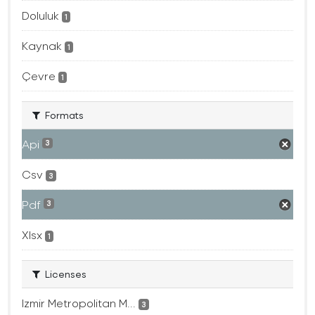
Doluluk
1
Kaynak
1
Çevre
1
Formats
Api
3
Csv
3
Pdf
3
Xlsx
1
Licenses
Izmir Metropolitan M...
3