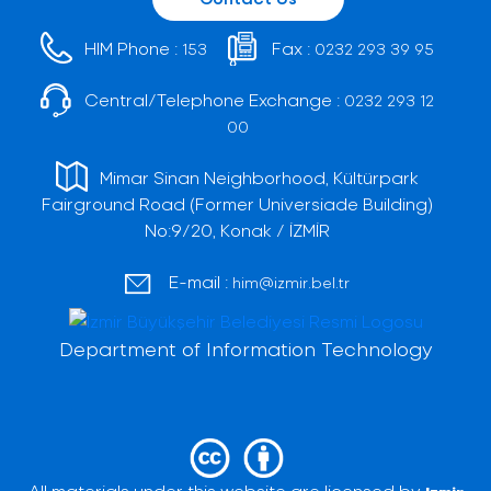
HIM Phone :
Fax :
153
0232 293 39 95
Central/Telephone Exchange :
0232 293 12
00
Mimar Sinan Neighborhood, Kültürpark
Fairground Road (Former Universiade Building)
No:9/20, Konak / İZMİR
E-mail :
him@izmir.bel.tr
Department of Information Technology
All materials under this website are licensed by