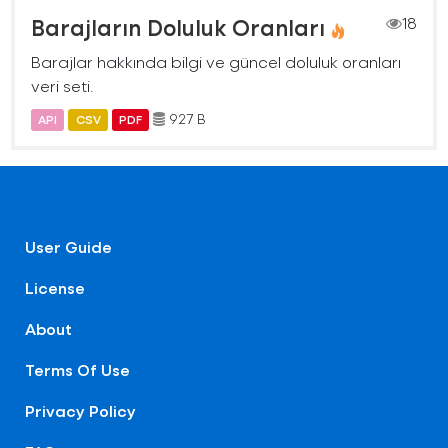
Barajların Doluluk Oranları
18
Barajlar hakkında bilgi ve güncel doluluk oranları
veri seti.
927 B
API
CSV
PDF
User Guide
License
About
Terms Of Use
Privacy Policy