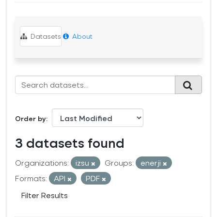
Datasets
About
Order by
3 datasets found
Organizations:
izsu
Groups:
enerji
Formats:
API
PDF
Filter Results