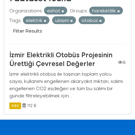
Organizations:
eshot
Groups:
hareketlilik
Tags:
elektrik
ulaşım
otobüs
Filter Results
İzmir Elektrikli Otobüs Projesinin
Ürettiği Çevresel Değerler
6
İzmir elektrikli otobüs ile taşınan toplam yolcu
sayısı, kullanımı engellenen akaryakıt miktarı, salımı
engellenen CO2 eşdeğeri ve tüm bu salımı bir
günde filtreleyebilmek için...
112 B
CSV