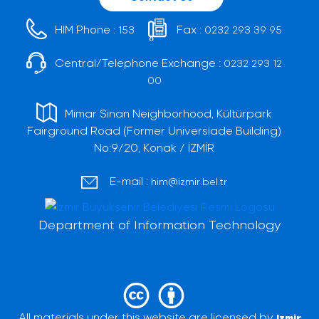
HIM Phone :
Fax :
153
0232 293 39 95
Central/Telephone Exchange :
0232 293 12
00
Mimar Sinan Neighborhood, Kültürpark
Fairground Road (Former Universiade Building)
No:9/20, Konak / İZMİR
E-mail :
him@izmir.bel.tr
Department of Information Technology
All materials under this website are licensed by
Izmir