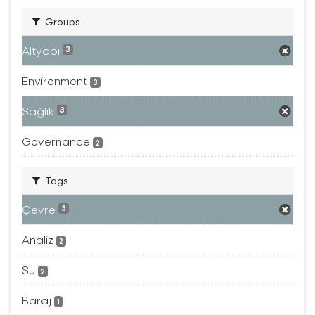
Groups
Altyapı
3
Environment
3
Sağlık
3
Governance
2
Tags
Çevre
3
Analiz
2
Su
2
Baraj
1