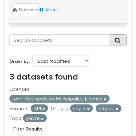
Datasets
About
Order by
3 datasets found
Licenses:
Izmir-Metropolitan-Municipality-License
Formats:
API
Groups:
saglik
altyapi
Tags:
çevre
Filter Results