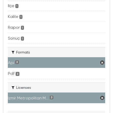
Ilçe
1
Kalite
1
Rapor
1
Sonuç
1
Formats
Api
3
Pdf
3
Licenses
Izmir Metropolitan M...
3