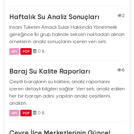
Haftalık Su Analiz Sonuçları
2
İnsani Tüketim Amaçlı Sular Hakkında Yönetmelik
gereğince İki grup halinde seksen noktadan alınan
örneklerin analiz sonuçlarını içeren veri seti.
0 B
API
PDF
Baraj Su Kalite Raporları
6
Çeşitli barajların su kalitesi, analiz raporlarını
içeren detaylı bilgileri sağlar. Veri seti, analiz edilen
her bir barajın adını, yapılan analiz çeşitlerini,
analizin...
0 B
API
PDF
Çevre İlçe Merkezlerinin Güncel