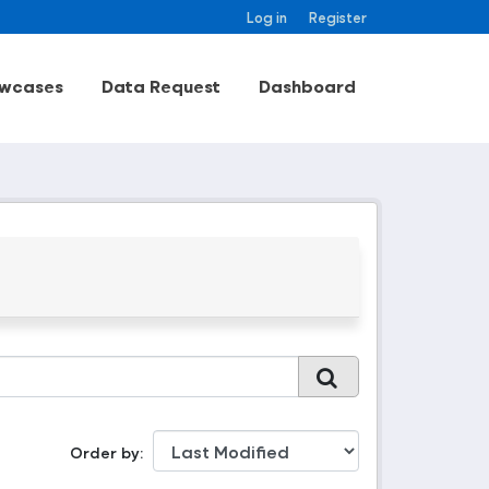
Log in
Register
wcases
Data Request
Dashboard
Order by