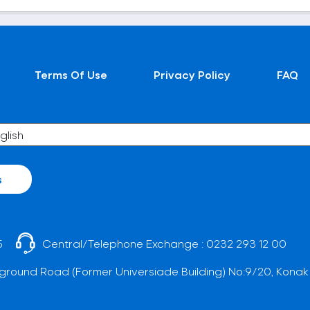
Terms Of Use
Privacy Policy
FAQ
s
5
Central/Telephone Exchange :
0232 293 12 00
ground Road (Former Universiade Building) No:9/20, Konak