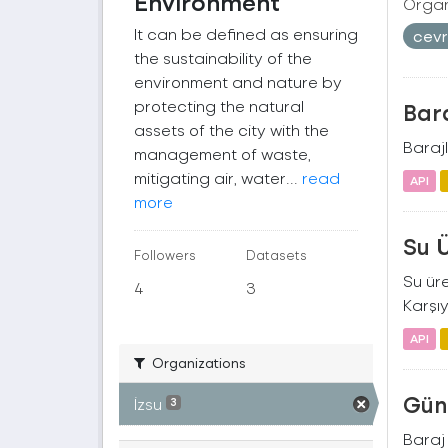
Environment
Organ
It can be defined as ensuring
cev
the sustainability of the
environment and nature by
protecting the natural
Bara
assets of the city with the
Barajl
management of waste,
mitigating air, water...
read
API
more
Su 
Followers
Datasets
Su üre
4
3
Karşıy
API
Organizations
Gün
İzsu
3
Baraj 