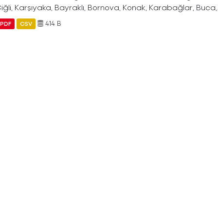
Çiğli, Karşıyaka, Bayraklı, Bornova, Konak, Karabağlar, Buca,.
414 B
PDF
CSV