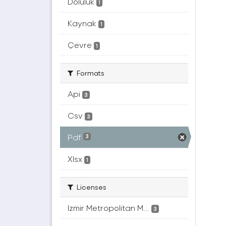
Doluluk
1
Kaynak
1
Çevre
1
Formats
Api
3
Csv
3
Pdf
3
Xlsx
1
Licenses
Izmir Metropolitan M...
3