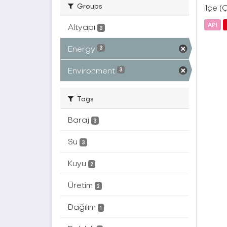
Groups
ilçe (
API
Altyapı
3
Energy
3
Environment
3
Tags
Baraj
3
Su
3
Kuyu
2
Üretim
2
Dağılım
1