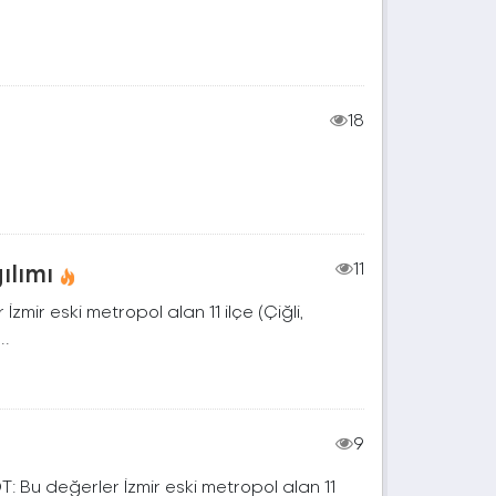
18
ılımı
11
zmir eski metropol alan 11 ilçe (Çiğli,
..
9
T: Bu değerler İzmir eski metropol alan 11