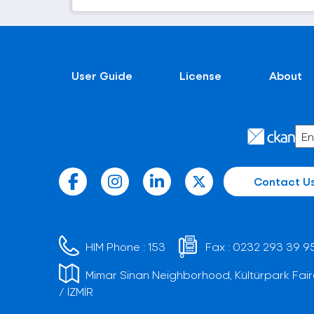
User Guide
License
About
Contact U
HIM Phone :
153
Fax :
0232 293 39 9
Mimar Sinan Neighborhood, Kültürpark Fair
/ İZMİR