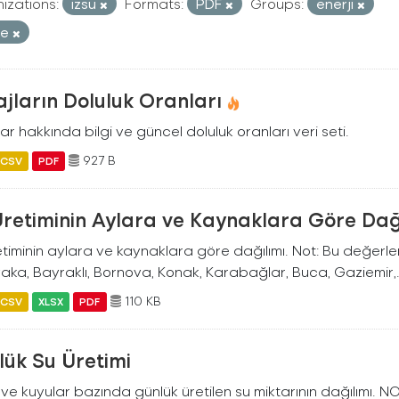
izations:
izsu
Formats:
PDF
Groups:
enerji
re
jların Doluluk Oranları
ar hakkında bilgi ve güncel doluluk oranları veri seti.
927 B
CSV
PDF
Üretiminin Aylara ve Kaynaklara Göre Dağ
timinin aylara ve kaynaklara göre dağılımı. Not: Bu değerler İ
aka, Bayraklı, Bornova, Konak, Karabağlar, Buca, Gaziemir,.
110 KB
CSV
XLSX
PDF
lük Su Üretimi
ve kuyular bazında günlük üretilen su miktarının dağılımı. NO