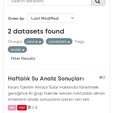
Order by
2 datasets found
Groups:
cevre
yonetisim
Tags:
analiz
Filter Results
Haftalık Su Analiz Sonuçları
2
İnsani Tüketim Amaçlı Sular Hakkında Yönetmelik
gereğince İki grup halinde seksen noktadan alınan
örneklerin analiz sonuçlarını içeren veri seti.
0 B
API
PDF