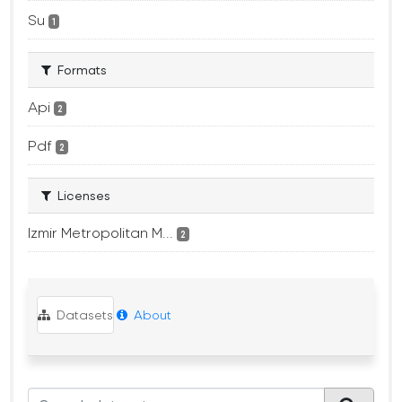
Su
1
Formats
Api
2
Pdf
2
Licenses
Izmir Metropolitan M...
2
Datasets
About