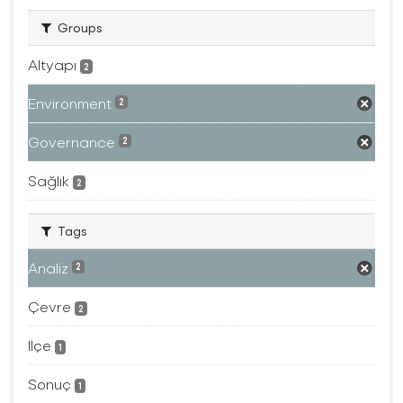
Groups
Altyapı
2
Environment
2
Governance
2
Sağlık
2
Tags
Analiz
2
Çevre
2
Ilçe
1
Sonuç
1