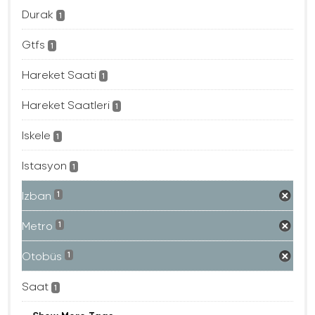
Durak
1
Gtfs
1
Hareket Saati
1
Hareket Saatleri
1
Iskele
1
Istasyon
1
Izban
1
Metro
1
Otobüs
1
Saat
1