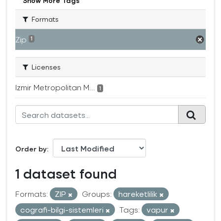
Show More Tags
Formats
Zip
1
Licenses
Izmir Metropolitan M...
1
Order by
1 dataset found
Formats:
ZIP
Groups:
hareketlilik
cografi-bilgi-sistemleri
Tags:
vapur