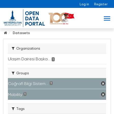
Log in
Register
Datasets
Organizations
Ulaşım Dairesi Başka...
1
Groups
Coğrafi Bilgi Sistem...
1
Mobility
1
Tags