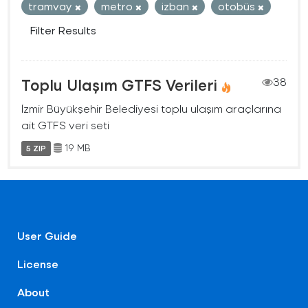
tramvay
metro
izban
otobüs
Filter Results
Toplu Ulaşım GTFS Verileri
38
İzmir Büyükşehir Belediyesi toplu ulaşım araçlarına
ait GTFS veri seti
19 MB
5 ZIP
User Guide
License
About