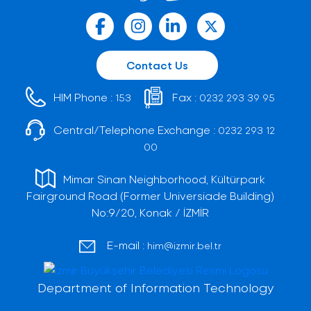
Contact Us
HIM Phone :
Fax :
153
0232 293 39 95
Central/Telephone Exchange :
0232 293 12
00
Mimar Sinan Neighborhood, Kültürpark
Fairground Road (Former Universiade Building)
No:9/20, Konak / İZMİR
E-mail :
him@izmir.bel.tr
Department of Information Technology