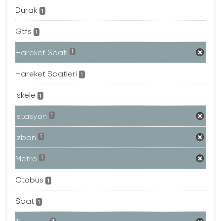
Durak
1
Gtfs
1
Hareket Saati
1
Hareket Saatleri
1
Iskele
1
Istasyon
1
Izban
1
Metro
1
Otobüs
1
Saat
1