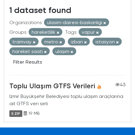
1 dataset found
Organizations:
ulasim-dairesi-baskanligi
Groups:
hareketlilik
Tags:
vapur
tramvay
metro
izban
istasyon
hareket saati
ulaşım
Filter Results
Toplu Ulaşım GTFS Verileri
43
İzmir Büyükşehir Belediyesi toplu ulaşım araçlarına
ait GTFS veri seti
19 MB
5 ZIP