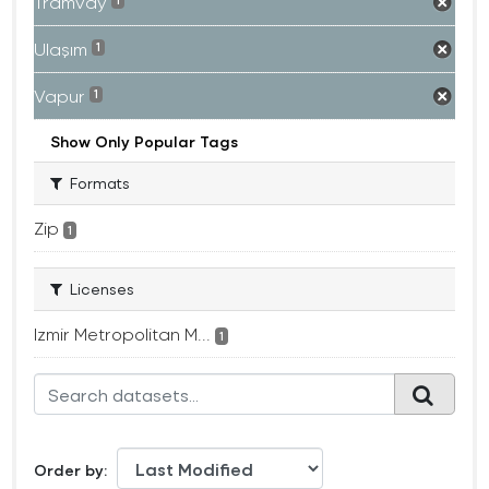
Tramvay
1
Ulaşım
1
Vapur
1
Show Only Popular Tags
Formats
Zip
1
Licenses
Izmir Metropolitan M...
1
Order by