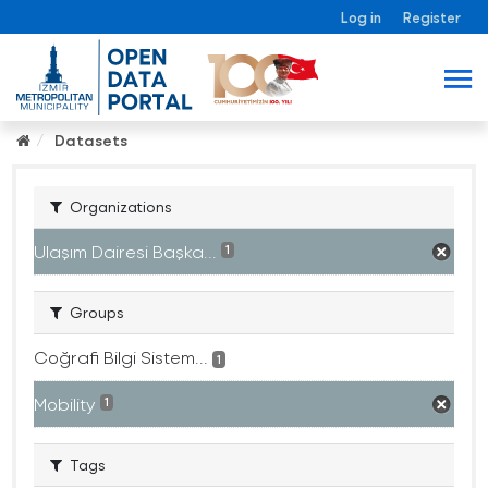
Log in
Register
Datasets
Organizations
Ulaşım Dairesi Başka...
1
Groups
Coğrafi Bilgi Sistem...
1
Mobility
1
Tags