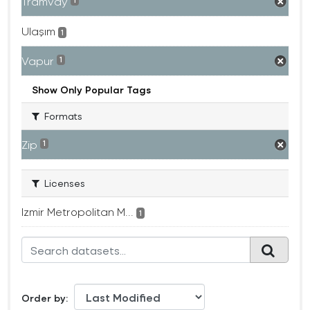
Tramvay
1
Ulaşım
1
Vapur
1
Show Only Popular Tags
Formats
Zip
1
Licenses
Izmir Metropolitan M...
1
Order by