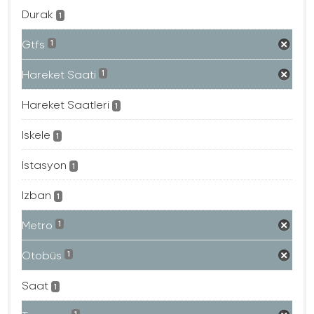
Durak
1
Gtfs
1
Hareket Saati
1
Hareket Saatleri
1
Iskele
1
Istasyon
1
Izban
1
Metro
1
Otobüs
1
Saat
1