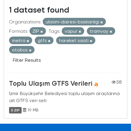
1 dataset found
Organizations:
ulasim-dairesi-baskanligi
Formats:
ZIP
Tags:
vapur
tramvay
metro
gtfs
hareket saati
otobüs
Filter Results
Toplu Ulaşım GTFS Verileri
38
İzmir Büyükşehir Belediyesi toplu ulaşım araçlarına
ait GTFS veri seti
19 MB
5 ZIP