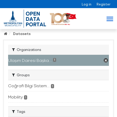
Log in
Register
Datasets
Organizations
Ulaşım Dairesi Başka...
1
Groups
Coğrafi Bilgi Sistem...
1
Mobility
1
Tags