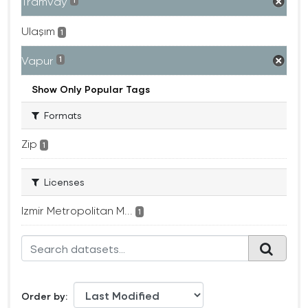
Tramvay
1
Ulaşım
1
Vapur
1
Show Only Popular Tags
Formats
Zip
1
Licenses
Izmir Metropolitan M...
1
Order by