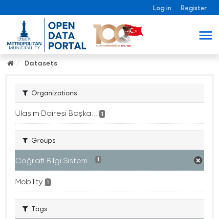
Log in
Register
Datasets
Organizations
Ulaşım Dairesi Başka...
1
Groups
Coğrafi Bilgi Sistem...
1
Mobility
1
Tags