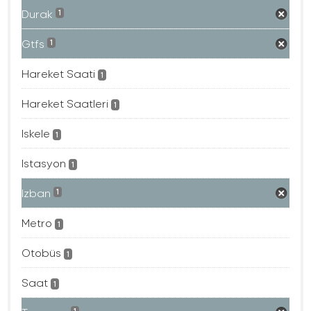
Durak
1
Gtfs
1
Hareket Saati
1
Hareket Saatleri
1
Iskele
1
Istasyon
1
Izban
1
Metro
1
Otobüs
1
Saat
1