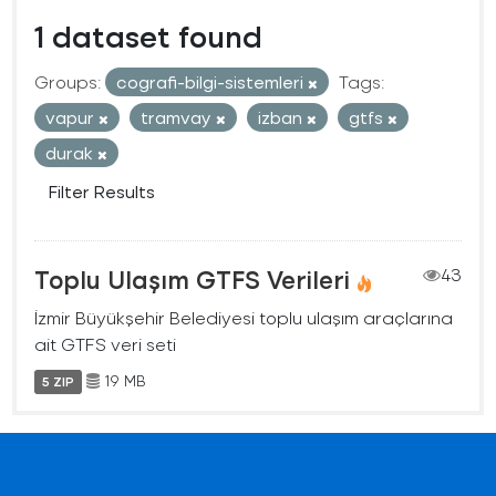
1 dataset found
Groups:
cografi-bilgi-sistemleri
Tags:
vapur
tramvay
izban
gtfs
durak
Filter Results
Toplu Ulaşım GTFS Verileri
43
İzmir Büyükşehir Belediyesi toplu ulaşım araçlarına
ait GTFS veri seti
19 MB
5 ZIP