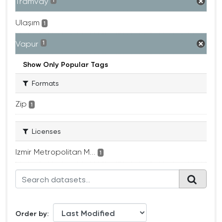
Tramvay
1
Ulaşım
1
Vapur
1
Show Only Popular Tags
Formats
Zip
1
Licenses
Izmir Metropolitan M...
1
Order by