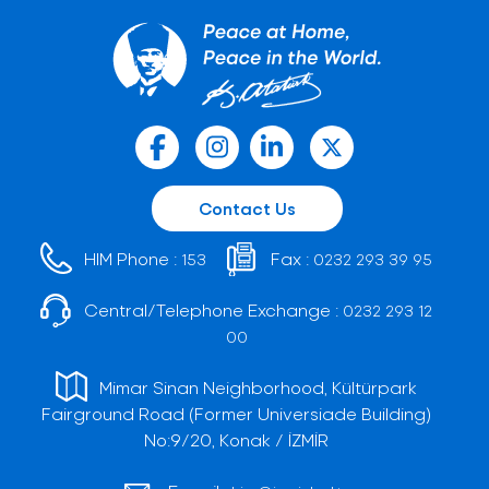
Contact Us
HIM Phone :
Fax :
153
0232 293 39 95
Central/Telephone Exchange :
0232 293 12
00
Mimar Sinan Neighborhood, Kültürpark
Fairground Road (Former Universiade Building)
No:9/20, Konak / İZMİR