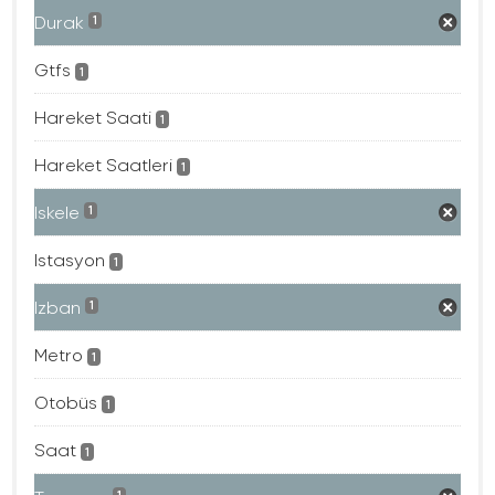
Durak
1
Gtfs
1
Hareket Saati
1
Hareket Saatleri
1
Iskele
1
Istasyon
1
Izban
1
Metro
1
Otobüs
1
Saat
1