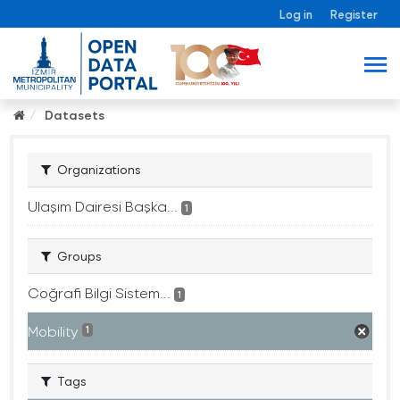
Log in
Register
Datasets
Organizations
Ulaşım Dairesi Başka...
1
Groups
Coğrafi Bilgi Sistem...
1
Mobility
1
Tags