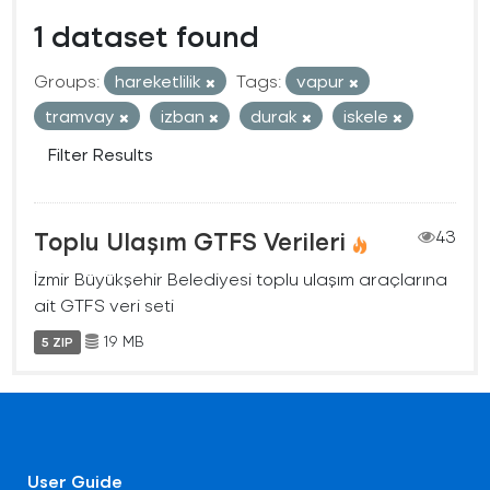
1 dataset found
Groups:
hareketlilik
Tags:
vapur
tramvay
izban
durak
iskele
Filter Results
Toplu Ulaşım GTFS Verileri
43
İzmir Büyükşehir Belediyesi toplu ulaşım araçlarına
ait GTFS veri seti
19 MB
5 ZIP
User Guide