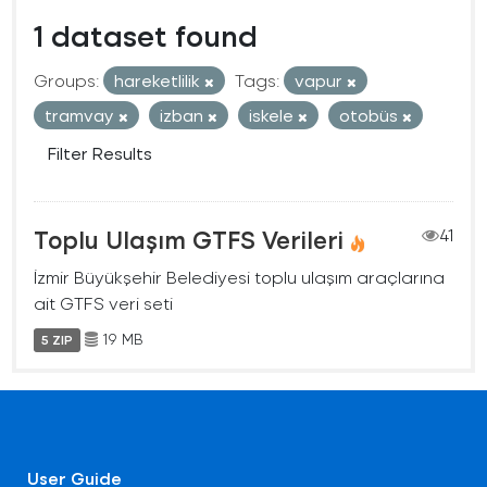
1 dataset found
Groups:
hareketlilik
Tags:
vapur
tramvay
izban
iskele
otobüs
Filter Results
Toplu Ulaşım GTFS Verileri
41
İzmir Büyükşehir Belediyesi toplu ulaşım araçlarına
ait GTFS veri seti
19 MB
5 ZIP
User Guide