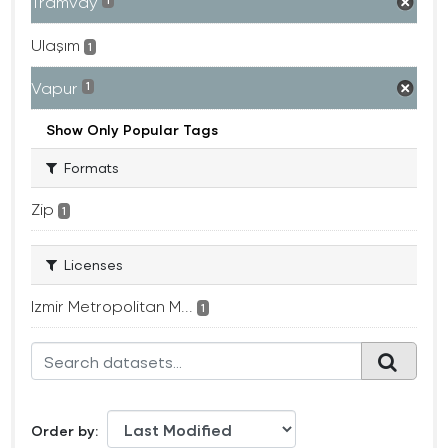
Tramvay
1
Ulaşım
1
Vapur
1
Show Only Popular Tags
Formats
Zip
1
Licenses
Izmir Metropolitan M...
1
Order by