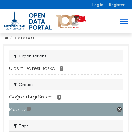
Log in
Register
Datasets
Organizations
Ulaşım Dairesi Başka...
1
Groups
Coğrafi Bilgi Sistem...
1
Mobility
1
Tags