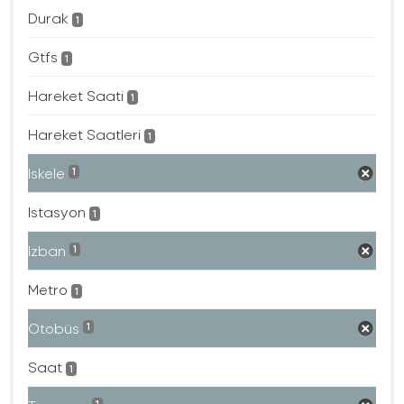
Durak
1
Gtfs
1
Hareket Saati
1
Hareket Saatleri
1
Iskele
1
Istasyon
1
Izban
1
Metro
1
Otobüs
1
Saat
1