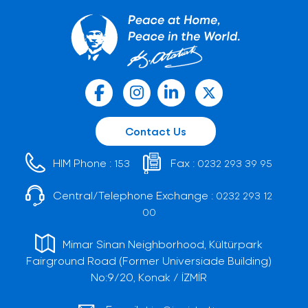
Contact Us
HIM Phone :
Fax :
153
0232 293 39 95
Central/Telephone Exchange :
0232 293 12
00
Mimar Sinan Neighborhood, Kültürpark
Fairground Road (Former Universiade Building)
No:9/20, Konak / İZMİR