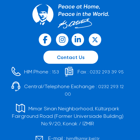
Contact Us
HIM Phone :
Fax :
153
0232 293 39 95
Central/Telephone Exchange :
0232 293 12
00
Mimar Sinan Neighborhood, Kültürpark
Fairground Road (Former Universiade Building)
No:9/20, Konak / İZMİR
E-mail :
him@izmir.bel.tr