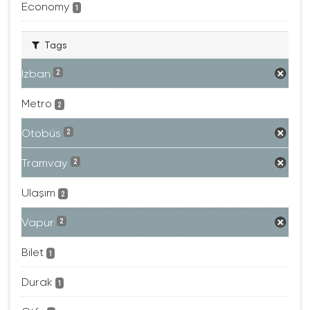
Economy
1
Tags
Izban
2
Metro
2
Otobüs
2
Tramvay
2
Ulaşım
2
Vapur
2
Bilet
1
Durak
1