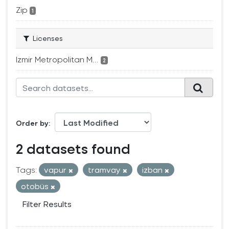
Zip
1
Licenses
Izmir Metropolitan M...
2
Order by
2 datasets found
Tags:
vapur
tramvay
izban
otobüs
Filter Results