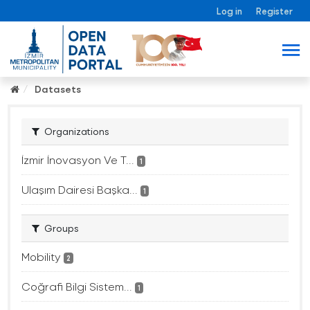
Log in
Register
Datasets
Organizations
İzmir İnovasyon Ve T...
1
Ulaşım Dairesi Başka...
1
Groups
Mobility
2
Coğrafi Bilgi Sistem...
1