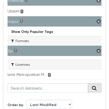
Tramvay
1
Ulaşım
1
Vapur
1
Show Only Popular Tags
Formats
Zip
1
Licenses
Izmir Metropolitan M...
1
Order by