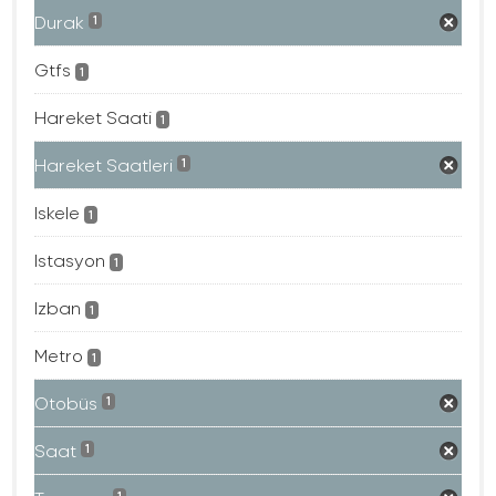
Durak
1
Gtfs
1
Hareket Saati
1
Hareket Saatleri
1
Iskele
1
Istasyon
1
Izban
1
Metro
1
Otobüs
1
Saat
1