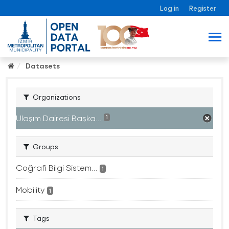
Log in
Register
Datasets
Organizations
Ulaşım Dairesi Başka...
1
Groups
Coğrafi Bilgi Sistem...
1
Mobility
1
Tags