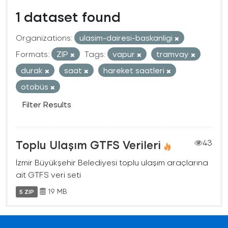
1 dataset found
Organizations:
ulasim-dairesi-baskanligi
Formats:
ZIP
Tags:
vapur
tramvay
durak
saat
hareket saatleri
otobüs
Filter Results
Toplu Ulaşım GTFS Verileri
43
İzmir Büyükşehir Belediyesi toplu ulaşım araçlarına
ait GTFS veri seti
19 MB
5 ZIP