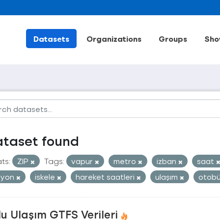
Datasets
Organizations
Groups
Sho
ataset found
ts:
ZIP
Tags:
vapur
metro
izban
saat
syon
iskele
hareket saatleri
ulaşım
otob
u Ulaşım GTFS Verileri