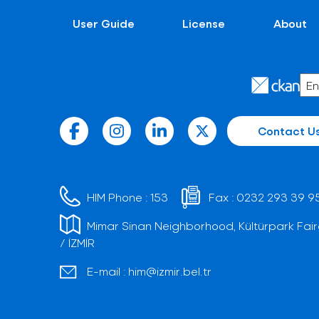
User Guide
License
About
Contact U
HIM Phone :
153
Fax :
0232 293 39 9
Mimar Sinan Neighborhood, Kültürpark Fair
/ İZMİR
E-mail :
him@izmir.bel.tr