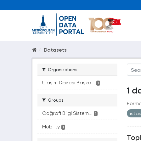
Datasets
Organizations
Ulaşım Dairesi Başka...
1
1 d
Groups
Forma
Coğrafi Bilgi Sistem...
ista
1
Mobility
1
Topl