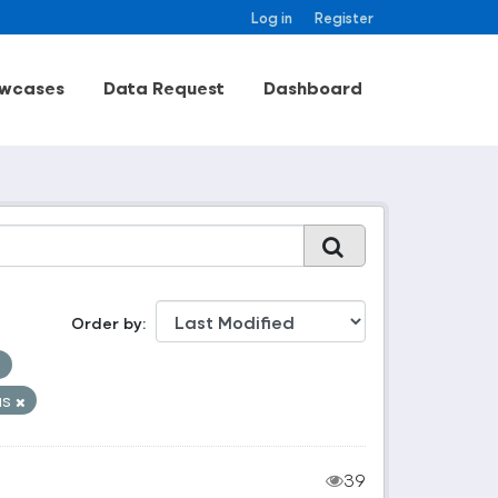
Log in
Register
wcases
Data Request
Dashboard
Order by
üs
39