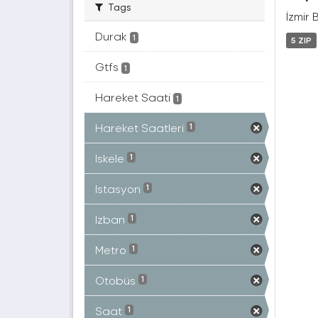
Tags
İzmir 
Durak
1
5 ZIP
Gtfs
1
Hareket Saati
1
Hareket Saatleri
1
Iskele
1
Istasyon
1
Izban
1
Metro
1
Otobüs
1
Saat
1