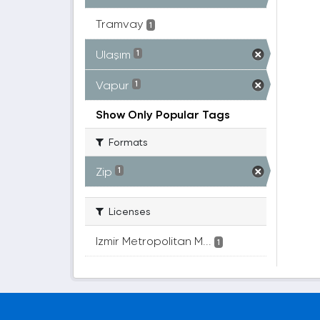
Tramvay
1
Ulaşım
1
Vapur
1
Show Only Popular Tags
Formats
Zip
1
Licenses
Izmir Metropolitan M...
1