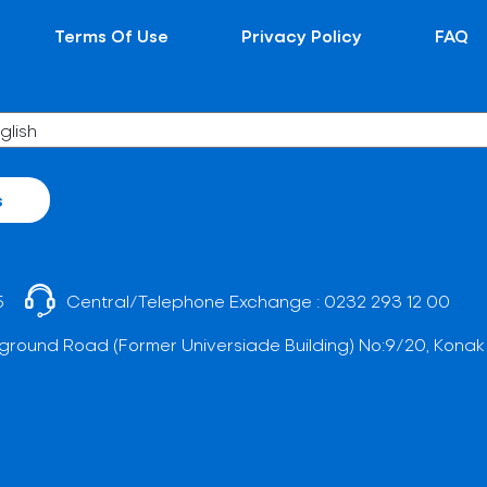
Terms Of Use
Privacy Policy
FAQ
s
5
Central/Telephone Exchange :
0232 293 12 00
ground Road (Former Universiade Building) No:9/20, Konak