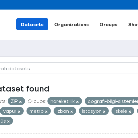
Datasets
Organizations
Groups
Sho
ataset found
ts:
ZIP
Groups:
hareketlilik
cografi-bilgi-sistemle
vapur
metro
izban
istasyon
iskele
büs