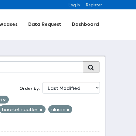
Log in
Register
wcases
Data Request
Dashboard
Order by
ri
hareket saatleri
ulaşım