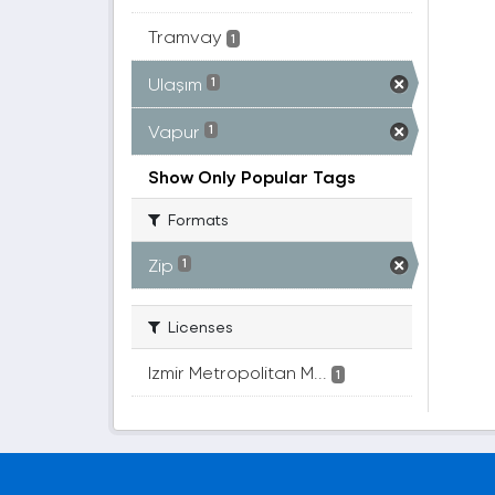
Tramvay
1
Ulaşım
1
Vapur
1
Show Only Popular Tags
Formats
Zip
1
Licenses
Izmir Metropolitan M...
1