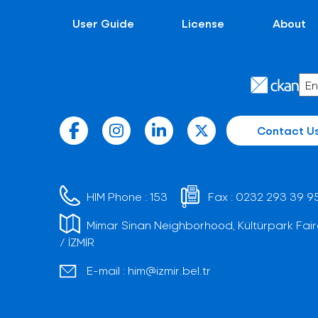
User Guide
License
About
Contact U
HIM Phone :
153
Fax :
0232 293 39 9
Mimar Sinan Neighborhood, Kültürpark Fair
/ İZMİR
E-mail :
him@izmir.bel.tr