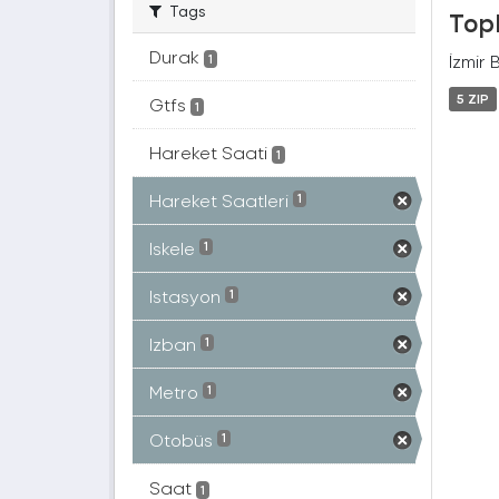
Tags
Topl
Durak
İzmir 
1
5 ZIP
Gtfs
1
Hareket Saati
1
Hareket Saatleri
1
Iskele
1
Istasyon
1
Izban
1
Metro
1
Otobüs
1
Saat
1