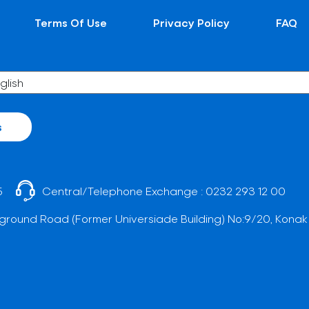
Terms Of Use
Privacy Policy
FAQ
s
5
Central/Telephone Exchange :
0232 293 12 00
ground Road (Former Universiade Building) No:9/20, Konak