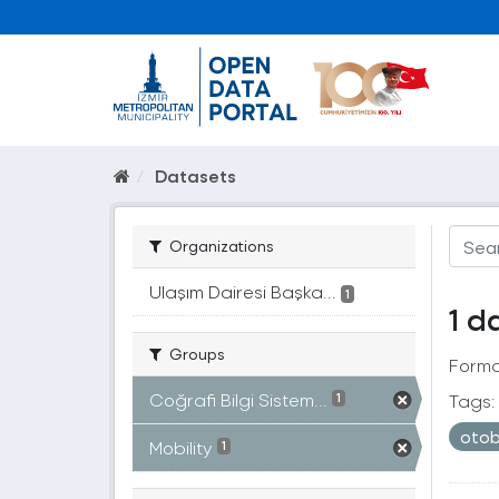
Datasets
Organizations
Ulaşım Dairesi Başka...
1
1 d
Groups
Forma
Coğrafi Bilgi Sistem...
Tags:
1
oto
Mobility
1