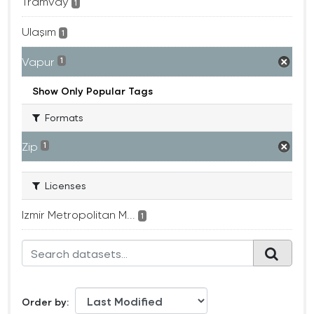
Tramvay
1
Ulaşım
1
Vapur
1
Show Only Popular Tags
Formats
Zip
1
Licenses
Izmir Metropolitan M...
1
Order by