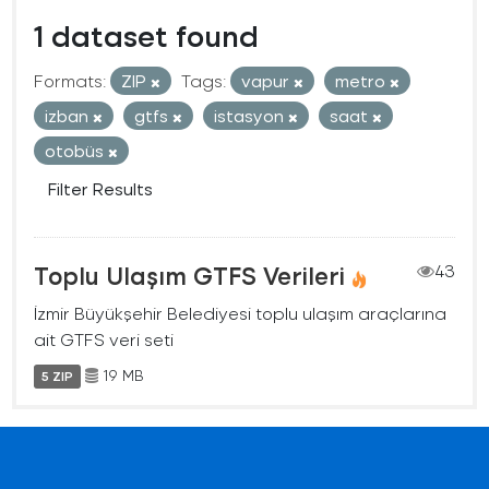
1 dataset found
Formats:
ZIP
Tags:
vapur
metro
izban
gtfs
istasyon
saat
otobüs
Filter Results
Toplu Ulaşım GTFS Verileri
43
İzmir Büyükşehir Belediyesi toplu ulaşım araçlarına
ait GTFS veri seti
19 MB
5 ZIP