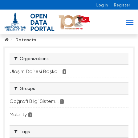
Log in
Register
Datasets
Organizations
Ulaşım Dairesi Başka...
1
Groups
Coğrafi Bilgi Sistem...
1
Mobility
1
Tags