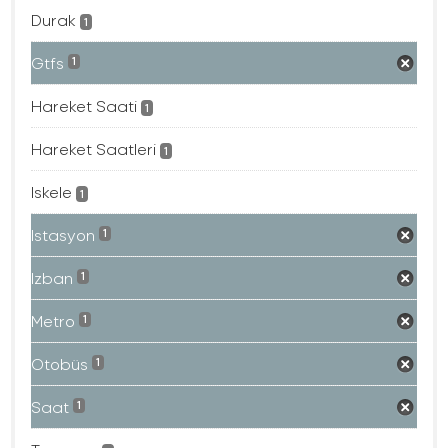
Durak
1
Gtfs
1
Hareket Saati
1
Hareket Saatleri
1
Iskele
1
Istasyon
1
Izban
1
Metro
1
Otobüs
1
Saat
1