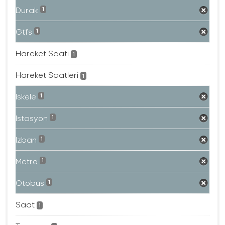
Durak
1
Gtfs
1
Hareket Saati
1
Hareket Saatleri
1
Iskele
1
Istasyon
1
Izban
1
Metro
1
Otobüs
1
Saat
1