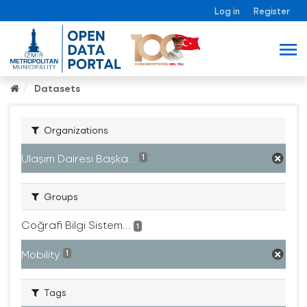
Log in
Register
Datasets
Organizations
Ulaşım Dairesi Başka...
1
Groups
Coğrafi Bilgi Sistem...
1
Mobility
1
Tags