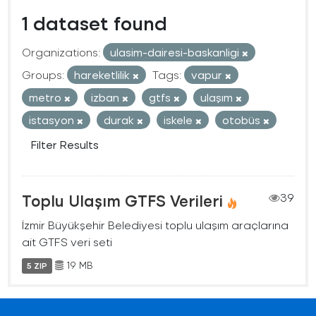
1 dataset found
Organizations:
ulasim-dairesi-baskanligi
Groups:
hareketlilik
Tags:
vapur
metro
izban
gtfs
ulaşım
istasyon
durak
iskele
otobüs
Filter Results
Toplu Ulaşım GTFS Verileri
39
İzmir Büyükşehir Belediyesi toplu ulaşım araçlarına
ait GTFS veri seti
19 MB
5 ZIP