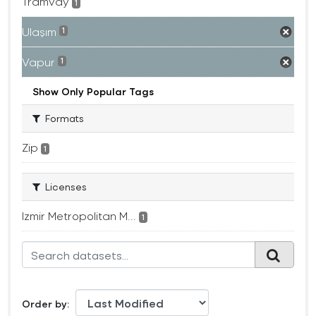
Tramvay
1
Ulaşım
1
Vapur
1
Show Only Popular Tags
Formats
Zip
1
Licenses
Izmir Metropolitan M...
1
Order by