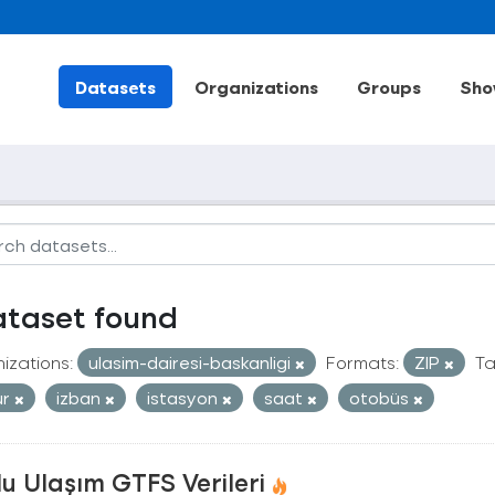
Datasets
Organizations
Groups
Sho
ataset found
izations:
ulasim-dairesi-baskanligi
Formats:
ZIP
Ta
ur
izban
istasyon
saat
otobüs
u Ulaşım GTFS Verileri