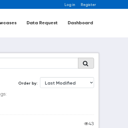
Log in
Register
wcases
Data Request
Dashboard
Order by
gs:
43