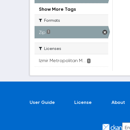
Show More Tags
Formats
Zip
1
Licenses
Izmir Metropolitan M...
1
User Guide
License
About