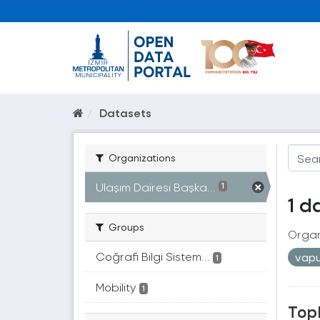
Datasets
Organizations
Ulaşım Dairesi Başka...
1
1 d
Groups
Organ
Coğrafi Bilgi Sistem...
vap
1
Mobility
1
Topl