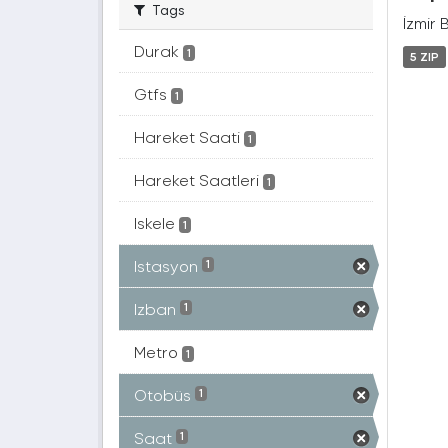
Tags
İzmir 
Durak
1
5 ZIP
Gtfs
1
Hareket Saati
1
Hareket Saatleri
1
Iskele
1
Istasyon
1
Izban
1
Metro
1
Otobüs
1
Saat
1