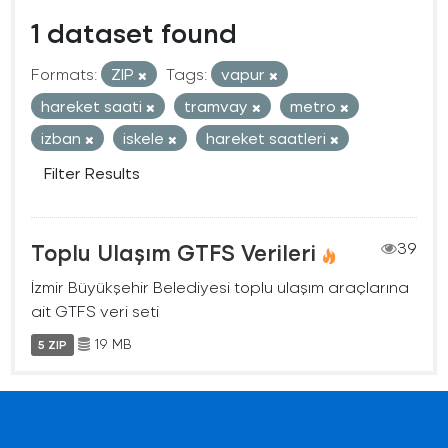
1 dataset found
Formats:
ZIP
Tags:
vapur
hareket saati
tramvay
metro
izban
iskele
hareket saatleri
Filter Results
Toplu Ulaşım GTFS Verileri
39
İzmir Büyükşehir Belediyesi toplu ulaşım araçlarına
ait GTFS veri seti
19 MB
5 ZIP