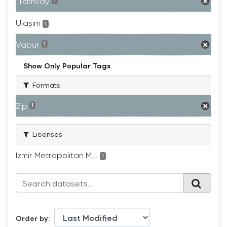
Tramvay
1
Ulaşım
1
Vapur
1
Show Only Popular Tags
Formats
Zip
1
Licenses
Izmir Metropolitan M...
1
Order by