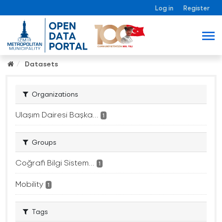
Log in
Register
Datasets
Organizations
Ulaşım Dairesi Başka...
1
Groups
Coğrafi Bilgi Sistem...
1
Mobility
1
Tags