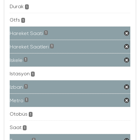
Durak
1
Gtfs
1
Hareket Saati
1
Hareket Saatleri
1
Iskele
1
Istasyon
1
Izban
1
Metro
1
Otobüs
1
Saat
1