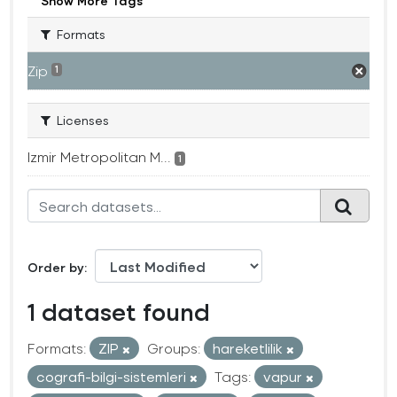
Show More Tags
Formats
Zip
1
Licenses
Izmir Metropolitan M...
1
Order by
1 dataset found
Formats:
ZIP
Groups:
hareketlilik
cografi-bilgi-sistemleri
Tags:
vapur