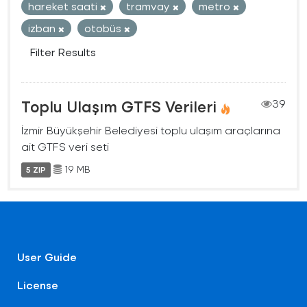
hareket saati
tramvay
metro
izban
otobüs
Filter Results
Toplu Ulaşım GTFS Verileri
39
İzmir Büyükşehir Belediyesi toplu ulaşım araçlarına
ait GTFS veri seti
19 MB
5 ZIP
User Guide
License