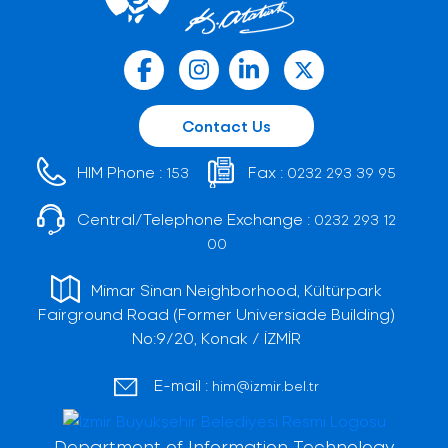
Contact Us
HIM Phone :
Fax :
153
0232 293 39 95
Central/Telephone Exchange :
0232 293 12
00
Mimar Sinan Neighborhood, Kültürpark
Fairground Road (Former Universiade Building)
No:9/20, Konak / İZMİR
E-mail :
him@izmir.bel.tr
Department of Information Technology