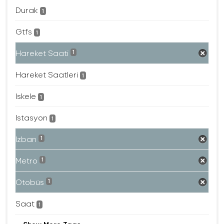
Durak
1
Gtfs
1
Hareket Saati
1
Hareket Saatleri
1
Iskele
1
Istasyon
1
Izban
1
Metro
1
Otobüs
1
Saat
1