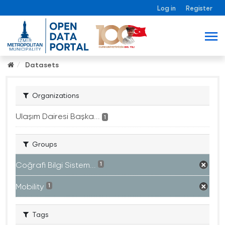
Log in
Register
Datasets
Organizations
Ulaşım Dairesi Başka...
1
Groups
Coğrafi Bilgi Sistem...
1
Mobility
1
Tags