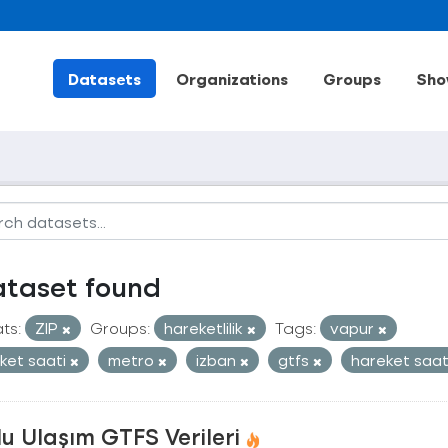
Datasets
Organizations
Groups
Sho
ataset found
ts:
ZIP
Groups:
hareketlilik
Tags:
vapur
ket saati
metro
izban
gtfs
hareket saat
u Ulaşım GTFS Verileri