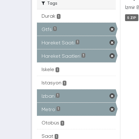
Tags
İzmir 
Durak
1
5 ZIP
Gtfs
1
Hareket Saati
1
Hareket Saatleri
1
Iskele
1
Istasyon
1
Izban
1
Metro
1
Otobüs
1
Saat
1