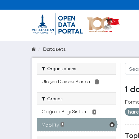
Datasets
Organizations
Ulaşım Dairesi Başka...
1
1 d
Groups
Forma
Coğrafi Bilgi Sistem...
hare
1
Mobility
1
Topl