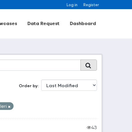
Log in
Register
wcases
Data Request
Dashboard
Order by
leri
43