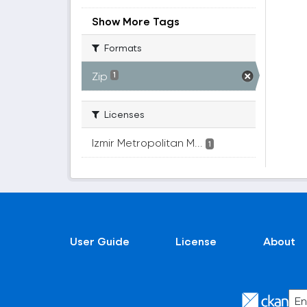
Show More Tags
Formats
Zip
1
Licenses
Izmir Metropolitan M...
1
User Guide
License
About