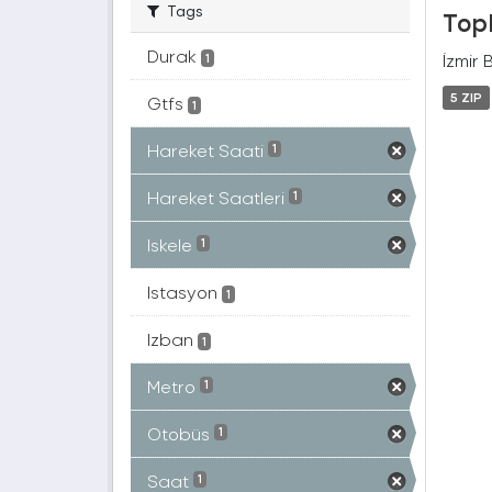
Tags
Topl
Durak
İzmir 
1
5 ZIP
Gtfs
1
Hareket Saati
1
Hareket Saatleri
1
Iskele
1
Istasyon
1
Izban
1
Metro
1
Otobüs
1
Saat
1