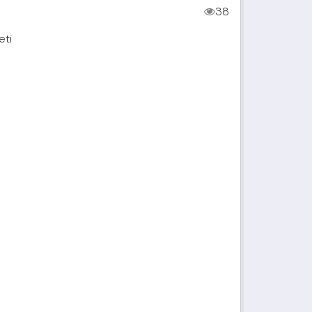
38
eti