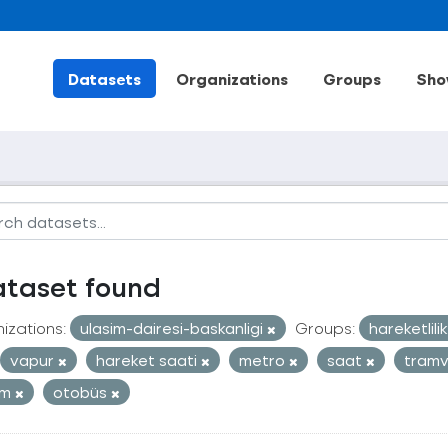
Datasets
Organizations
Groups
Sho
ataset found
izations:
ulasim-dairesi-baskanligi
Groups:
hareketlili
vapur
hareket saati
metro
saat
tram
ım
otobüs