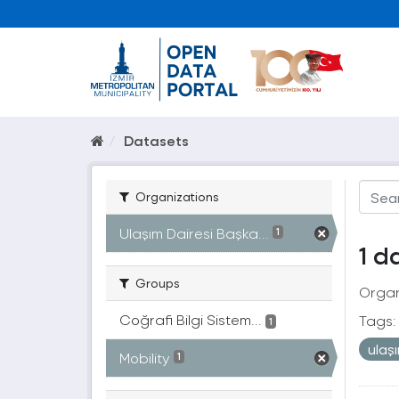
Datasets
Organizations
Ulaşım Dairesi Başka...
1
1 d
Groups
Organ
Coğrafi Bilgi Sistem...
Tags:
1
ulaş
Mobility
1