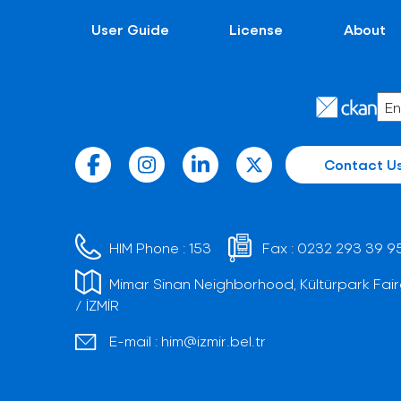
User Guide
License
About
Contact U
HIM Phone :
153
Fax :
0232 293 39 9
Mimar Sinan Neighborhood, Kültürpark Fair
/ İZMİR
E-mail :
him@izmir.bel.tr