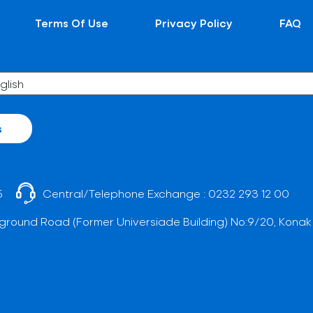
Terms Of Use
Privacy Policy
FAQ
s
5
Central/Telephone Exchange :
0232 293 12 00
ground Road (Former Universiade Building) No:9/20, Konak