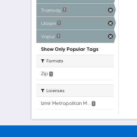
Tramvay
1
Ulaşım
1
Vapur
1
Show Only Popular Tags
Formats
Zip
1
Licenses
Izmir Metropolitan M...
1