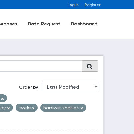
Log in
Register
wcases
Data Request
Dashboard
Order by
k
vay
iskele
hareket saatleri